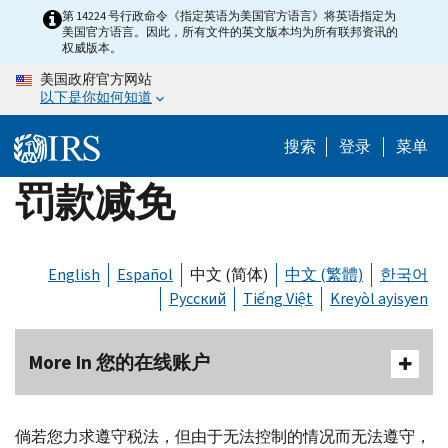
Skip
第 14224 号行政命令《指定英语为美国官方语言》将英语指定为
美国官方语言。因此，所有文件的英文版本均为所有联邦资讯的
to
权威版本。
main
美国政府官方网站
content
以下是你如何知道
搜索
登录
菜单
罚款减免
English
Español
中文 (简体)
中文 (繁體)
한국어
Русский
Tiếng Việt
Kreyòl ayisyen
More In 您的在线账户
倘若您力求遵守税法，但由于无法控制的情况而无法遵守，