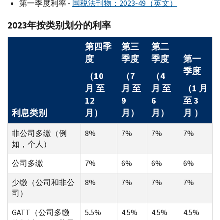
第一季度利率 -
国税法刊物：2023-49（英文）
2023年按类别划分的利率
第四季
第三
第二
度
季度
季度
第一
季度
（10
（7
（4
月 至
月 至
月 至
（1 月
12
9
6
至 3
利息类别
月）
月）
月）
月 ）
非公司多缴（例
8%
7%
7%
7%
如，个人）
公司多缴
7%
6%
6%
6%
少缴（公司和非公
8%
7%
7%
7%
司）
GATT（公司多缴
5.5%
4.5%
4.5%
4.5%