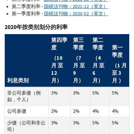
第二季度利率 -
国税法刊物：2021-12（英文）
第一季度利率 -
国税法刊物：2020-52（英文）
2020年按类别划分的利率
第四季
第三
第二
度
季度
季度
第一
季度
（10
（7
（4
月 至
月 至
月 至
（1 月
12
9
6
至 3
利息类别
月）
月）
月）
月 ）
非公司多缴（例
3%
3%
5%
5%
如，个人）
公司多缴
2%
2%
4%
4%
少缴（公司和非公
3%
3%
5%
5%
司）