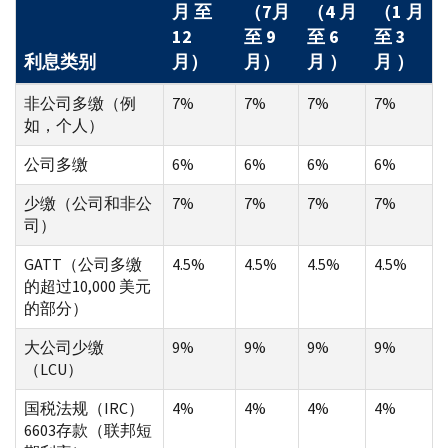
月 至
（7月
（4 月
（1 月
12
至 9
至 6
至 3
利息类别
月）
月）
月 ）
月 ）
非公司多缴（例
7%
7%
7%
7%
如，个人）
公司多缴
6%
6%
6%
6%
少缴（公司和非公
7%
7%
7%
7%
司）
GATT（公司多缴
4.5%
4.5%
4.5%
4.5%
的超过10,000 美元
的部分）
大公司少缴
9%
9%
9%
9%
（LCU）
国税法规（IRC）
4%
4%
4%
4%
6603存款（联邦短