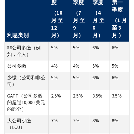
度
季度
季度
第一
季度
（10
（7
（4
月 至
月 至
月 至
（1 月
12
9
6
至 3
利息类别
月）
月）
月）
月 ）
非公司多缴（例
5%
5%
6%
6%
如，个人）
公司多缴
4%
4%
5%
5%
少缴（公司和非公
5%
5%
6%
6%
司）
GATT（公司多缴
2.5%
2.5%
3.5%
3.5%
的超过10,000 美元
的部分）
大公司少缴
7%
7%
8%
8%
（LCU）