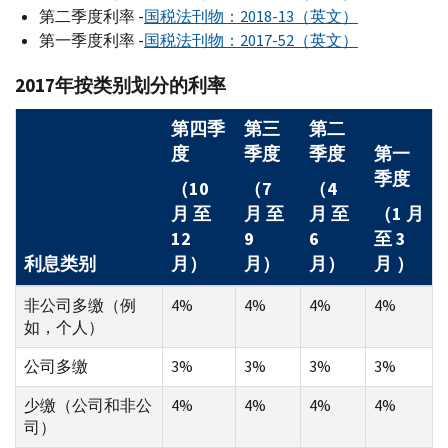
第二季度利率 -
国税法刊物：2018-13（英文）
第一季度利率 -
国税法刊物：2017-52（英文）
2017年按类别划分的利率
第四季
第三
第二
度
季度
季度
第一
季度
（10
（7
（4
月 至
月 至
月 至
（1 月
12
9
6
至 3
利息类别
月）
月）
月）
月 ）
非公司多缴（例
4%
4%
4%
4%
如，个人）
公司多缴
3%
3%
3%
3%
少缴（公司和非公
4%
4%
4%
4%
司）