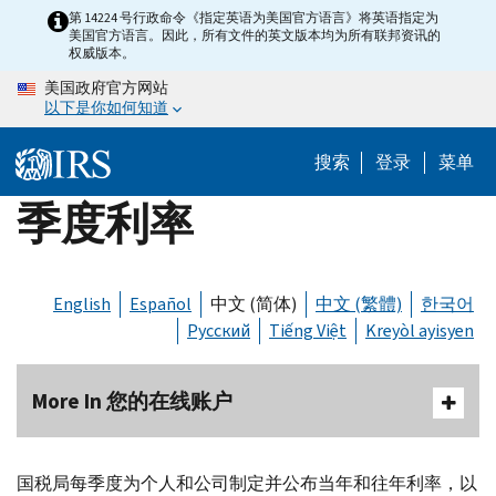
Skip
第 14224 号行政命令《指定英语为美国官方语言》将英语指定为
美国官方语言。因此，所有文件的英文版本均为所有联邦资讯的
to
权威版本。
main
美国政府官方网站
content
以下是你如何知道
搜索
登录
菜单
季度利率
English
Español
中文 (简体)
中文 (繁體)
한국어
Русский
Tiếng Việt
Kreyòl ayisyen
More In 您的在线账户
国税局每季度为个人和公司制定并公布当年和往年利率，以