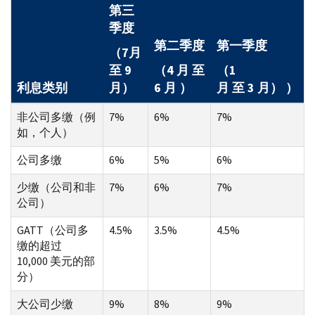
第三
季度
第二季度
第一季度
（7月
至 9
（4 月 至
（1
利息类别
月）
6 月 ）
月 至 3 月） ）
非公司多缴（例
7%
6%
7%
如，个人）
公司多缴
6%
5%
6%
少缴（公司和非
7%
6%
7%
公司）
GATT（公司多
4.5%
3.5%
4.5%
缴的超过
10,000 美元的部
分）
大公司少缴
9%
8%
9%