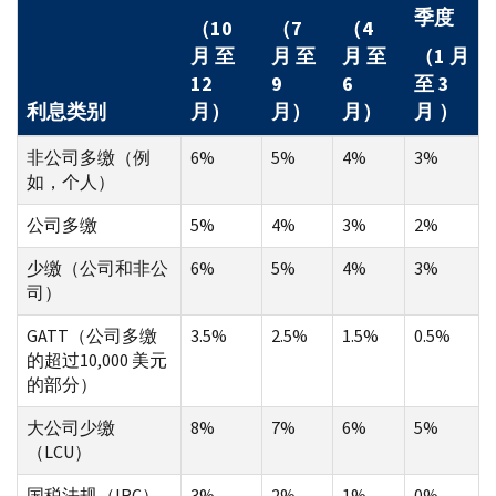
季度
（10
（7
（4
月 至
月 至
月 至
（1 月
12
9
6
至 3
利息类别
月）
月）
月）
月 ）
非公司多缴（例
6%
5%
4%
3%
如，个人）
公司多缴
5%
4%
3%
2%
少缴（公司和非公
6%
5%
4%
3%
司）
GATT（公司多缴
3.5%
2.5%
1.5%
0.5%
的超过10,000 美元
的部分）
大公司少缴
8%
7%
6%
5%
（LCU）
国税法规（IRC）
3%
2%
1%
0%