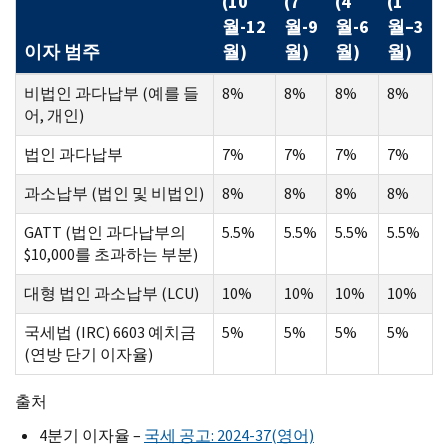
(10
(7
(4
(1
월-12
월-9
월-6
월–3
이자 범주
월)
월)
월)
월)
비법인 과다납부 (예를 들
8%
8%
8%
8%
어, 개인)
법인 과다납부
7%
7%
7%
7%
과소납부 (법인 및 비법인)
8%
8%
8%
8%
GATT (법인 과다납부의
5.5%
5.5%
5.5%
5.5%
$10,000를 초과하는 부분)
대형 법인 과소납부 (LCU)
10%
10%
10%
10%
국세법 (IRC) 6603 예치금
5%
5%
5%
5%
(연방 단기 이자율)
출처
4분기 이자율 –
국세 공고: 2024-37(영어)