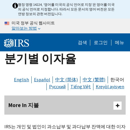
Skip
행정 명령 14224, ‘영어를 미국의 공식 언어로 지정’은 영어를 미국
의 공식 언어로 지정합니다. 따라서 모든 문서의 영어 버전은 모든
to
연방 정보의 관헌 버전입니다.
main
미국 정부 공식 웹사이트
content
알아보는 방법
검색
로그인
메뉴
분기별 이자율
English
Español
中文 (简体)
中文 (繁體)
한국어
Русский
Tiếng Việt
Kreyòl ayisyen
More In 지불
IRS는 개인 및 법인이 과소납부 및 과다납부 잔액에 대한 이자