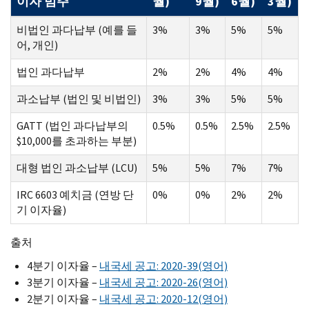
이자 범주
월)
9월)
6월)
3월)
비법인 과다납부 (예를 들
3%
3%
5%
5%
어, 개인)
법인 과다납부
2%
2%
4%
4%
과소납부 (법인 및 비법인)
3%
3%
5%
5%
GATT (법인 과다납부의
0.5%
0.5%
2.5%
2.5%
$10,000를 초과하는 부분)
대형 법인 과소납부 (LCU)
5%
5%
7%
7%
IRC 6603 예치금 (연방 단
0%
0%
2%
2%
기 이자율)
출처
4분기 이자율 –
내국세 공고: 2020-39(영어)
3분기 이자율 –
내국세 공고: 2020-26(영어)
2분기 이자율 –
내국세 공고: 2020-12(영어)