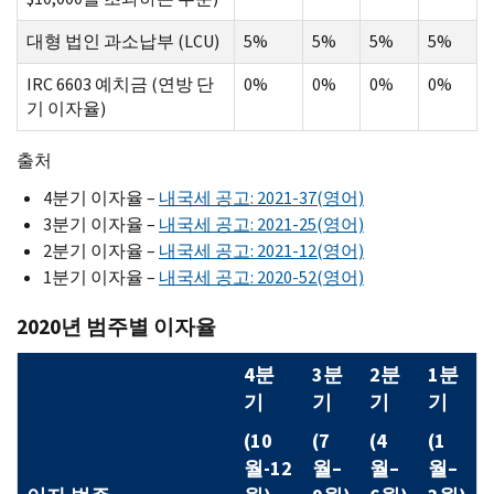
대형 법인 과소납부 (LCU)
5%
5%
5%
5%
IRC 6603 예치금 (연방 단
0%
0%
0%
0%
기 이자율)
출처
4분기 이자율 –
내국세 공고: 2021-37(영어)
3분기 이자율 –
내국세 공고: 2021-25(영어)
2분기 이자율 –
내국세 공고: 2021-12(영어)
1분기 이자율 –
내국세 공고: 2020-52(영어)
2020년 범주별 이자율
4분
3분
2분
1분
기
기
기
기
(10
(7
(4
(1
월-12
월–
월–
월–