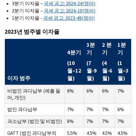
3분기 이자율 –
국세 공고: 2024-24(영어)
2분기 이자율 –
국세 공고: 2024-10(영어)
1분기 이자율 -
국세 공고: 2023-49(영어)
2023년 범주별 이자율
3분
2 분
1분
4분기
기
기
기
(10
(7
(4
(1
월–12
월-9
월-6
월–3
이자 범주
월)
월)
월)
월)
비법인 과다납부 (예를 들
8%
6%
6%
7%
어, 개인)
법인 과다납부
7%
7%
7%
6%
과소납부 (법인 및 비법인)
8%
7%
7%
7%
GATT (법인 과다납부의
5.5%
4.5%
4.5%
4.5%