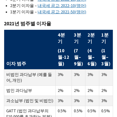
2분기 이자율 –
내국세 공고: 2022-10(영어)
1분기 이자율 –
내국세 공고: 2021-50(영어)
2021년 범주별 이자율
4분
3분
2분
1분
기
기
기
기
(10
(7
(4
(1
월-12
월–
월–
월–
이자 범주
월)
9월)
6월)
3월)
비법인 과다납부 (예를 들
3%
3%
3%
3%
어, 개인)
법인 과다납부
2%
2%
2%
2%
과소납부 (법인 및 비법인)
3%
3%
3%
3%
GATT (법인 과다납부의
0.5%
0.5%
0.5%
0.5%
$10,000를 초과하는 부분)