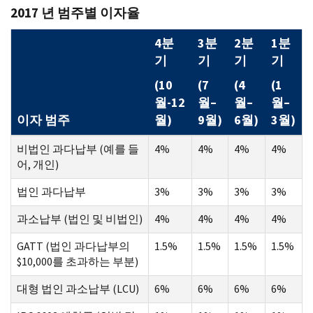
2017 년 범주별 이자율
4분
3분
2분
1분
기
기
기
기
(10
(7
(4
(1
월-12
월–
월–
월–
이자 범주
월)
9월)
6월)
3월)
비법인 과다납부 (예를 들
4%
4%
4%
4%
어, 개인)
법인 과다납부
3%
3%
3%
3%
과소납부 (법인 및 비법인)
4%
4%
4%
4%
GATT (법인 과다납부의
1.5%
1.5%
1.5%
1.5%
$10,000를 초과하는 부분)
대형 법인 과소납부 (LCU)
6%
6%
6%
6%