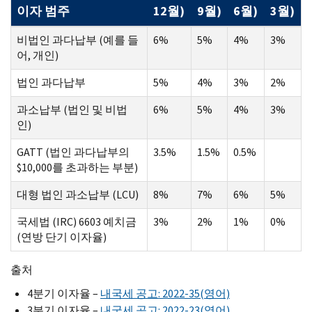
이자 범주
12월)
9월)
6월)
3월)
비법인 과다납부 (예를 들
6%
5%
4%
3%
어, 개인)
법인 과다납부
5%
4%
3%
2%
과소납부 (법인 및 비법
6%
5%
4%
3%
인)
GATT (법인 과다납부의
3.5%
1.5%
0.5%
$10,000를 초과하는 부분)
대형 법인 과소납부 (LCU)
8%
7%
6%
5%
국세법 (IRC) 6603 예치금
3%
2%
1%
0%
(연방 단기 이자율)
출처
4분기 이자율 –
내국세 공고: 2022-35(영어)
3분기 이자율 –
내국세 공고: 2022-23(영어)