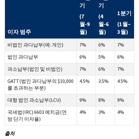
기
기
1분기
(7
(4
월-9
월-6
(1월–
이자 범주
월)
월)
3월)
비법인 과다납부(예: 개인)
7%
6%
7%
법인 과다납부
6%
5%
6%
과소납부(법인 및 비법인)
7%
6%
7%
GATT(법인 과다납부의 $10,000
4.5%
3.5%
4.5%
를 초과하는 부분)
대형 법인 과소납부(LCU)
9%
8%
9%
국세법(IRC) 6603 예치금(연
4%
3%
4%
방 단기 이자율)
출처