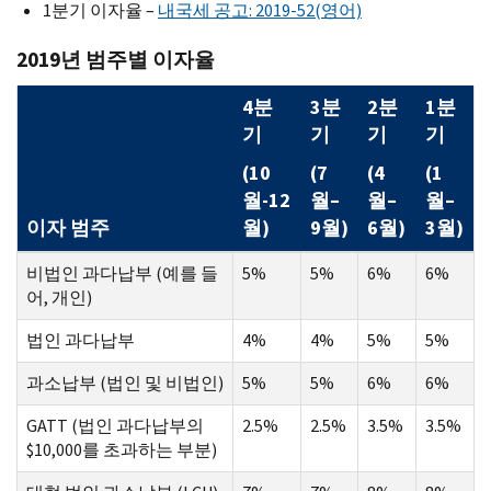
1분기 이자율 –
내국세 공고: 2019-52(영어)
2019년 범주별 이자율
4분
3분
2분
1분
기
기
기
기
(10
(7
(4
(1
월-12
월–
월–
월–
이자 범주
월)
9월)
6월)
3월)
비법인 과다납부 (예를 들
5%
5%
6%
6%
어, 개인)
법인 과다납부
4%
4%
5%
5%
과소납부 (법인 및 비법인)
5%
5%
6%
6%
GATT (법인 과다납부의
2.5%
2.5%
3.5%
3.5%
$10,000를 초과하는 부분)