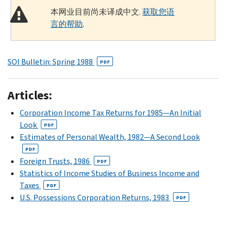
本网业目前尚未译成中文.
获取您语
言的帮助
.
SOI Bulletin: Spring 1988
PDF
Articles:
Corporation Income Tax Returns for 1985—An Initial
Look
PDF
Estimates of Personal Wealth, 1982—A Second Look
PDF
Foreign Trusts, 1986
PDF
Statistics of Income Studies of Business Income and
Taxes
PDF
U.S. Possessions Corporation Returns, 1983
PDF