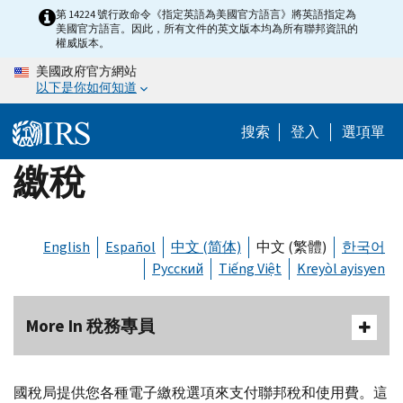
Skip
第 14224 號行政命令《指定英語為美國官方語言》將英語指定為
美國官方語言。因此，所有文件的英文版本均為所有聯邦資訊的
to
權威版本。
main
美國政府官方網站
content
以下是你如何知道
搜索
登入
選項單
繳稅
English
Español
中文 (简体)
中文 (繁體)
한국어
Русский
Tiếng Việt
Kreyòl ayisyen
More In 稅務專員
國稅局提供您各種電子繳稅選項來支付聯邦稅和使用費。這