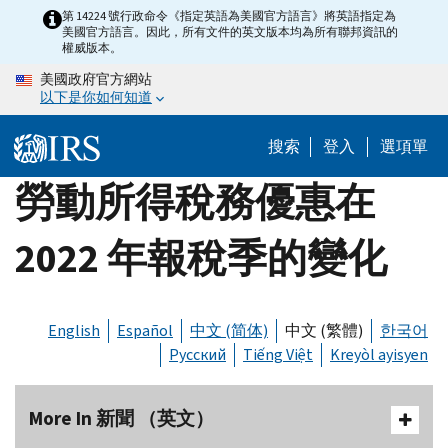
Skip
第 14224 號行政命令《指定英語為美國官方語言》將英語指定為
美國官方語言。因此，所有文件的英文版本均為所有聯邦資訊的
to
權威版本。
main
美國政府官方網站
content
以下是你如何知道
搜索
登入
選項單
勞動所得稅務優惠在
2022 年報稅季的變化
English
Español
中文 (简体)
中文 (繁體)
한국어
Русский
Tiếng Việt
Kreyòl ayisyen
More In 新聞 （英文）