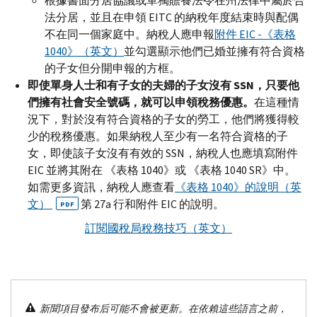
根據書面分居協議或單獨贍養法令在州法律中屬於合
法分居，並且在申領
EITC
的納稅年度結束時與配偶
不在同一個家庭中。納稅人應申報
附件
EIC -
《表格
1040》（英文）
並勾選顯示他們已婚並擁有符合資格
的子女但分開申報的方框。
即使單身人士和有子女的夫婦的子女沒有
SSN
，只要他
們擁有社會安全號碼，就可以申領稅務優惠。
在這種情
況下，對於沒有符合資格的子女的勞工，他們將獲得較
少的稅務優惠。如果納稅人至少有一名符合資格的子
女，即使該子女沒有有效的
SSN
，納稅人也應填寫附件
EIC
並將其附在 《表格 1040》或 《表格 1040
SR
》中。
如需更多資訊，納稅人應查看
《表格 1040》的說明（英
文）
第 27
a
行和附件
EIC
的說明。
PDF
訂閱國稅局稅務技巧（英文）
新聞項目發布后可能不會被更新。在依賴這些語言之前，