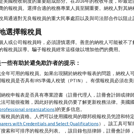
是美國稅收制度的重要組成部分。在2016年的稅收年度，即最近
費的報稅員。選擇合適的稅務專業人員至關重要。納稅人對其納
稅局通過對无良報稅員的重大民事處罰以及與司法部合作以阻止
地選擇報稅員
個人或公司報稅員時，必須謹慎選擇。善意的納稅人可能被不了
的報稅員誤導。騙子報稅員經常這樣做以增加他們的費用。
是一些有助於避免欺詐者的提示：
找全年可用的報稅員。如果出現關於納稅申報表的問題，納稅人
報稅員是否具有IRS準備人稅號（PTIN）。有償報稅員必須在
。
問納稅申報表是否具有專業證書（註冊代理人，註冊會計師或律
稅法可能很複雜，因此好的報稅員仍要了解更新稅務法律。美國國
professional organizations
)的更多信息。
查報稅員的資格。人們可以使用國稅局的聯邦税報稅员凭證和特
arers with Credentials and Select Qualifications
）。該工具可幫
可搜索和可排序的報稅员列表。，該目錄包括律師，註冊會計師，