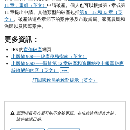
11 章，重組（英文）
申請破產。個人也可以根據第 7 章或第
11 章提出申請。其他類型的破產包括
第 9、12 和 15 章（英
文）
。破產法這些章節下的案件涉及市政當局、家庭農民和
漁民以及國際案件。
更多資訊：
IRS
的
宣佈破產
網頁
出版物 908——破產稅務指南（英文）
出版物 5082——關於第 13 章破產和逾期納稅申報單您應
該瞭解的內容（英文）
PDF
訂閱國稅局的稅務提示（英文）
新聞項目發布后可能不會被更新。在依賴這些語言之前，
請先確認日期。