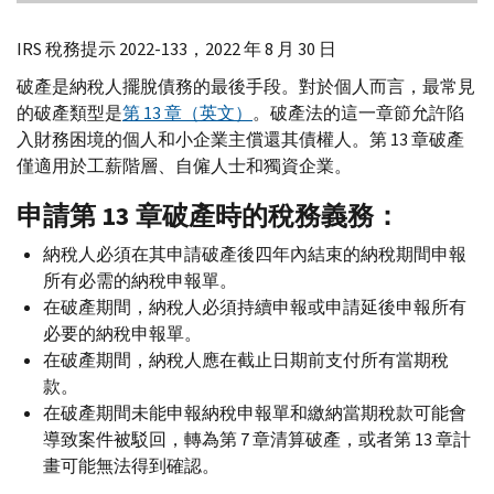
IRS
稅務提示 2022-133，2022 年 8 月 30 日
破產是納稅人擺脫債務的最後手段。對於個人而言，最常見
的破產類型是
第 13 章（英文）
。破產法的這一章節允許陷
入財務困境的個人和小企業主償還其債權人。第 13 章破產
僅適用於工薪階層、自僱人士和獨資企業。
申請第 13 章破產時的稅務義務：
納稅人必須在其申請破產後四年內結束的納稅期間申報
所有必需的納稅申報單。
在破產期間，納稅人必須持續申報或申請延後申報所有
必要的納稅申報單。
在破產期間，納稅人應在截止日期前支付所有當期稅
款。
在破產期間未能申報納稅申報單和繳納當期稅款可能會
導致案件被駁回，轉為第 7 章清算破產，或者第 13 章計
畫可能無法得到確認。