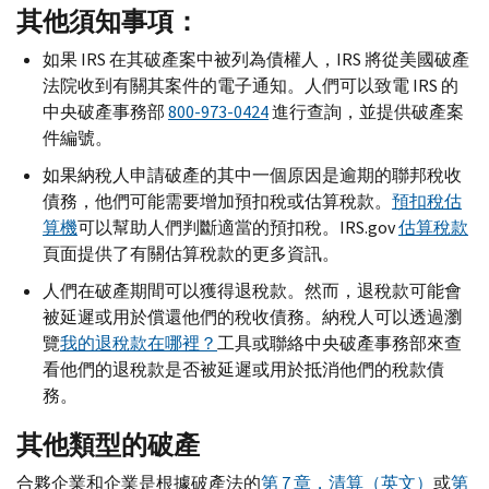
其他須知事項：
如果
IRS
在其破產案中被列為債權人，
IRS
將從美國破產
法院收到有關其案件的電子通知。人們可以致電
IRS
的
中央破產事務部
800-973-0424
進行查詢，並提供破產案
件編號。
如果納稅人申請破產的其中一個原因是逾期的聯邦稅收
債務，他們可能需要增加預扣稅或估算稅款。
預扣稅估
算機
可以幫助人們判斷適當的預扣稅。
IRS.gov
估算稅款
頁面提供了有關估算稅款的更多資訊。
人們在破產期間可以獲得退稅款。然而，退稅款可能會
被延遲或用於償還他們的稅收債務。納稅人可以透過瀏
覽
我的退稅款在哪裡？
工具或聯絡中央破產事務部來查
看他們的退稅款是否被延遲或用於抵消他們的稅款債
務。
其他類型的破產
合夥企業和企業是根據破產法的
第 7 章，清算（英文）
或
第