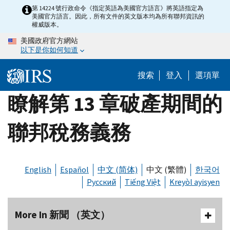
Skip
第 14224 號行政命令《指定英語為美國官方語言》將英語指定為
美國官方語言。因此，所有文件的英文版本均為所有聯邦資訊的
to
權威版本。
main
美國政府官方網站
content
以下是你如何知道
搜索
登入
選項單
瞭解第 13 章破產期間的
聯邦稅務義務
English
Español
中文 (简体)
中文 (繁體)
한국어
Русский
Tiếng Việt
Kreyòl ayisyen
More In 新聞 （英文）