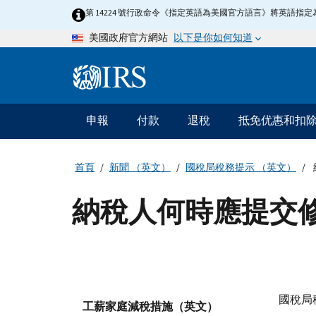
Skip
第 14224 號行政命令《指定英語為美國官方語言》將英語
to
以下是你如何知道
美國政府官方網站
main
content
Information
Menu
申報
付款
退稅
抵免优惠和扣
主
要
導
首頁
新聞 （英文）
國稅局稅務提示 （英文）
航
納稅人何時應提交
國稅局稅務
工薪家庭減稅措施（英文）