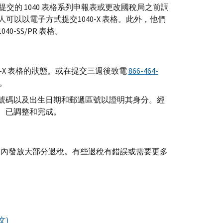
前提交的 1040 表格系列申報表或更改國稅局之前調
稅人可以以電子方式提交1040-
X
表格。此外，他們
040-
SS
/
PR
表格。
-
X
表格的狀態。或在提交三週後致電
866-464-
。
號碼以及出生日期和郵遞區號以證明其身分。經
、已調整和完成。
 天內發放大部分退稅。有些退稅有錯誤或需要更多
文)