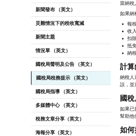
當納稅
新聞發布 （英文）
如果納
災難情況下的稅收寬減
報
收
新聞主題
扣
抵
情況單 （英文）
納
國稅局聲明及公告 （英文）
計算
納稅人
國稅局稅務提示 （英文）
誤，並
國稅局指導 （英文）
國稅
多媒體中心 （英文）
如果已
幫助他
稅務文章分享（英文）
如何
海報分享（英文）