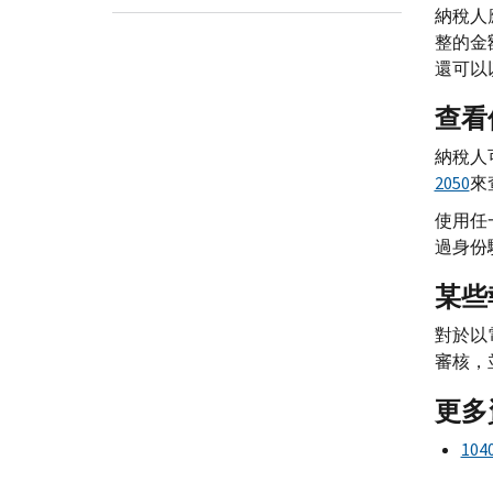
納稅人
整的金額。
還可以以
查看
納稅人
2050
來
使用任
過身份
某些
對於以
審核，
更多
104