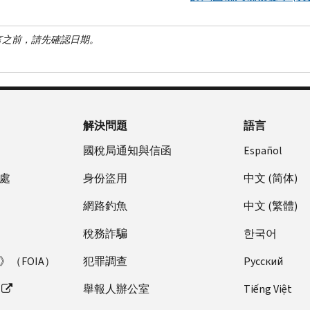
言之前，請先確認日期。
解決問題
語言
國稅局通知與信函
Español
處
身份盜用
中文 (简体)
網路釣魚
中文 (繁體)
稅務詐騙
한국어
（FOIA）
犯罪調查
Pусский
舉報人辦公室
Tiếng Việt