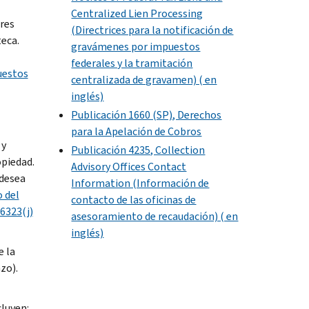
Centralized Lien Processing
res
(Directrices para la notificación de
teca.
gravámenes por impuestos
federales y la tramitación
uestos
centralizada de gravamen) ( en
inglés)
Publicación 1660 (SP), Derechos
para la Apelación de Cobros
 y
Publicación 4235, Collection
opiedad.
Advisory Offices Contact
 desea
Information (Información de
o del
contacto de las oficinas de
6323(j)
asesoramiento de recaudación) ( en
inglés)
e la
zo).
cluyen: