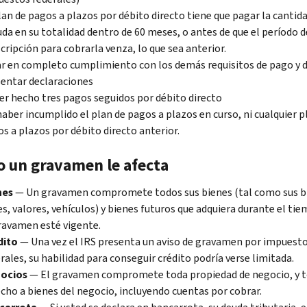
lan de pagos a plazos por débito directo tiene que pagar la cantid
da en su totalidad dentro de 60 meses, o antes de que el período d
cripción para cobrarla venza, lo que sea anterior.
r en completo cumplimiento con los demás requisitos de pago y 
entar declaraciones
r hecho tres pagos seguidos por débito directo
aber incumplido el plan de pagos a plazos en curso, ni cualquier p
s a plazos por débito directo anterior.
 un gravamen le afecta
nes
— Un gravamen compromete todos sus bienes (tal como sus b
es, valores, vehículos) y bienes futuros que adquiera durante el ti
ravamen esté vigente.
dito
— Una vez el IRS presenta un aviso de gravamen por impuest
rales, su habilidad para conseguir crédito podría verse limitada.
ocios
— El gravamen compromete toda propiedad de negocio, y 
cho a bienes del negocio, incluyendo cuentas por cobrar.