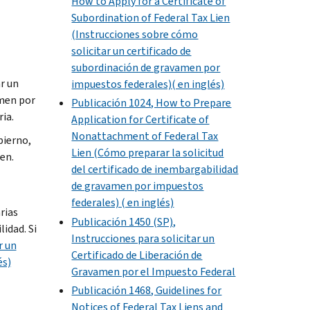
How to Apply for a Certificate of
Subordination of Federal Tax Lien
(Instrucciones sobre cómo
solicitar un certificado de
subordinación de gravamen por
r un
impuestos federales)( en inglés)
amen por
Publicación 1024, How to Prepare
ia.
Application for Certificate of
Nonattachment of Federal Tax
bierno,
Lien (Cómo preparar la solicitud
en.
del certificado de inembargabilidad
de gravamen por impuestos
federales) ( en inglés)
rias
Publicación 1450 (SP),
idad. Si
Instrucciones para solicitar un
r un
Certificado de Liberación de
és)
Gravamen por el Impuesto Federal
Publicación 1468, Guidelines for
Notices of Federal Tax Liens and