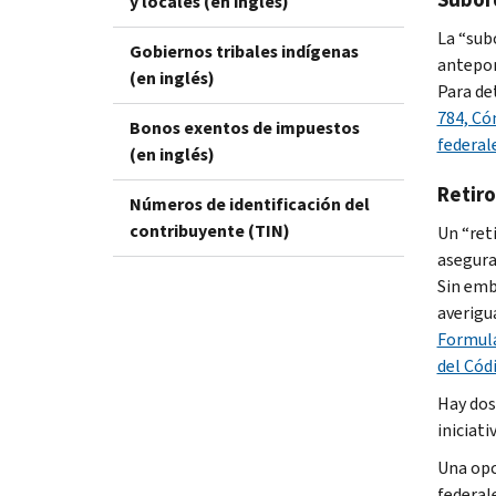
y locales (en inglés)
La “sub
Gobiernos tribales indígenas
antepon
(en inglés)
Para de
784, Có
Bonos exentos de impuestos
federal
(en inglés)
Retir
Números de identificación del
contribuyente (TIN)
Un “ret
asegura
Sin emb
averigua
Formula
del Cód
Hay dos
iniciat
Una opc
federal