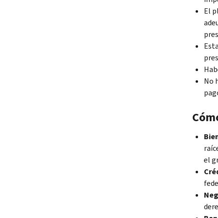
El p
adeu
pres
Esta
pres
Habe
No h
pago
Cómo
Bie
raíc
el g
Cré
fede
Neg
dere