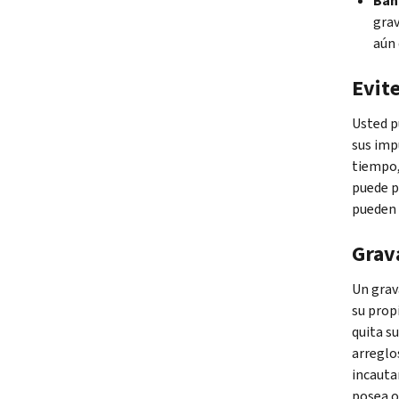
Ban
grav
aún 
Evit
Usted p
sus imp
tiempo,
puede p
pueden a
Grav
Un grav
su prop
quita s
arreglo
incauta
posea o 