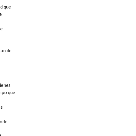
ad que
e
de
lan de
ienes
empo que
os
todo