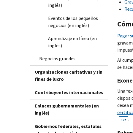
Gra
inglés)
Recu
Eventos de los pequeños
Cómo
negocios (en inglés)
Pagar s
Aprendizaje en línea (en
gravame
inglés)
impuesto
Negocios grandes
Al cump
se hace
Organizaciones caritativas y sin
fines de lucro
Exone
Una “ex
Contribuyentes internacionales
disposi
desea m
Enlaces gubernamentales (en
certifi
inglés)
.
PDF
Gobiernos federales, estatales
Subor