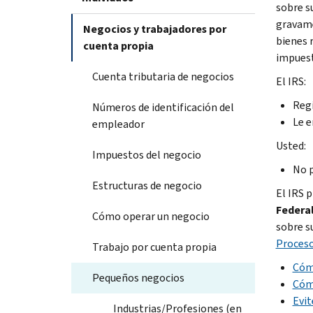
sobre s
gravame
Negocios y trabajadores por
bienes 
cuenta propia
impuest
Cuenta tributaria de negocios
El IRS:
Regi
Números de identificación del
Le e
empleador
Usted:
Impuestos del negocio
No p
Estructuras de negocio
El IRS 
Federa
Cómo operar un negocio
sobre s
Proceso
Trabajo por cuenta propia
Cóm
Pequeños negocios
Cóm
Evi
Industrias/Profesiones (en