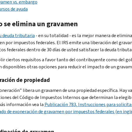
vamen vs. embargo
rsos de ayuda
 se elimina un gravamen
u deuda tributaria
- en su totalidad - es la mejor manera de elimina
n por impuestos federales. El IRS emite una liberación del grav
s federales dentro de 30 días de usted satisfacer la deuda tributar
lir ciertos requisitos a favor tanto del contribuyente como del go
n disponibles otras opciones para reducir el impacto de un gravam
ración de propiedad
oneración” libera un gravamen de una propiedad específica. Hay va
ciones del Código de Impuestos Internos que determinan la elegibil
ás información vea la
Publicación 783, Instrucciones para solicita
cado de exoneración de gravamen por impuestos federales (en ingl
dinación
de gravamen