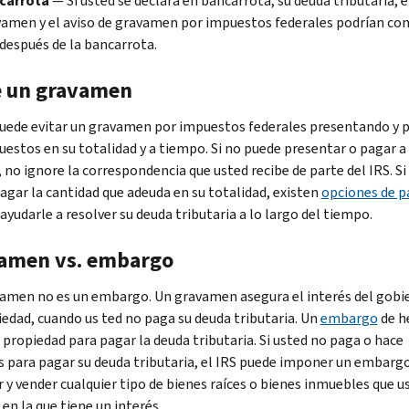
carrota
— Si usted se declara en bancarrota, su deuda tributaria, e
amen y el aviso de gravamen por impuestos federales podrían con
después de la bancarrota.
e un gravamen
uede evitar un gravamen por impuestos federales presentando y
uestos en su totalidad y a tiempo. Si no puede presentar o pagar a
 no ignore la correspondencia que usted recibe de parte del IRS. Si
agar la cantidad que adeuda en su totalidad, existen
opciones de 
yudarle a resolver su deuda tributaria a lo largo del tiempo.
amen vs. embargo
amen no es un embargo. Un gravamen asegura el interés del gobi
iedad, cuando us ted no paga su deuda tributaria. Un
embargo
de h
u propiedad para pagar la deuda tributaria. Si usted no paga o hace
s para pagar su deuda tributaria, el IRS puede imponer un embargo
r y vender cualquier tipo de bienes raíces o bienes inmuebles que u
en la que tiene un interés.