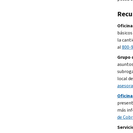
Recu
Oficina
básicos 
la cant
al
800-
Grupo 
asuntos
subroga
local d
asesora
Oficina
present
más inf
de Cob
Servici