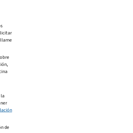
os
icitar
 llame
sobre
ión,
cina
 la
ener
lación
ón de