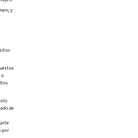
men; y
sitos
puestos
 o
itos
solo
jado de
parte
n por