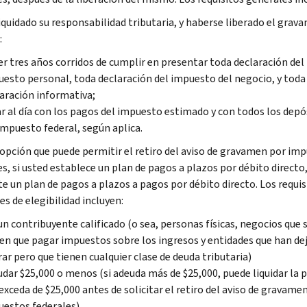
iquidado su responsabilidad tributaria, y haberse liberado el grava
:
r tres años corridos de cumplir en presentar toda declaración del
esto personal, toda declaración del impuesto del negocio, y toda
aración informativa;
r al día con los pagos del impuesto estimado y con todos los depó
impuesto federal, según aplica.
 opción que puede permitir el retiro del aviso de gravamen por im
s, si usted establece un plan de pagos a plazos por débito directo,
te un plan de pagos a plazos a pagos por débito directo. Los requis
s de elegibilidad incluyen:
un contribuyente calificado (o sea, personas físicas, negocios que 
en que pagar impuestos sobre los ingresos y entidades que han de
ar pero que tienen cualquier clase de deuda tributaria)
dar $25,000 o menos (si adeuda más de $25,000, puede liquidar la 
exceda de $25,000 antes de solicitar el retiro del aviso de gravame
estos federales)