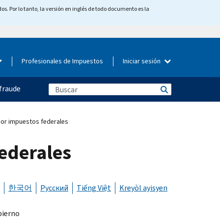
os. Por lo tanto, la versión en inglés de todo documento es la
Profesionales de Impuestos
Iniciar sesión
fraude
or impuestos federales
ederales
한국어
Русский
Tiếng Việt
Kreyòl ayisyen
bierno