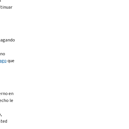
l
tinuar
 pagando
 no
pago
que
erno en
echo le
,
sted