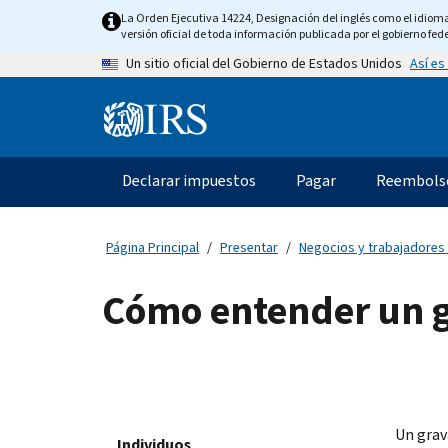
Skip
La Orden Ejecutiva 14224, Designación del inglés como el idioma o
to
versión oficial de toda información publicada por el gobierno fede
main
Así es
Un sitio oficial del Gobierno de Estados Unidos
content
Information
Menu
Declarar impuestos
Pagar
Reembols
Navegación
principal
Página Principal
Presentar
Negocios y trabajadores
Cómo entender un g
Un grav
Individuos