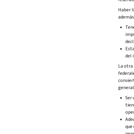
Haber l
además
Tene
impu
decl
Esta
del 
La otra
federale
convier
generale
Ser 
tien
oper
Adeu
que 
impu