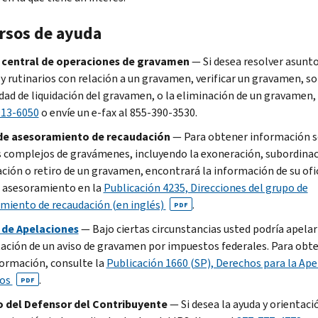
rsos de ayuda
 central de operaciones de gravamen
—
Si desea resolver asunt
y rutinarios con relación a un gravamen, verificar un gravamen, sol
idad de liquidación del gravamen, o la eliminación de un gravamen,
913-6050
o envíe un e-fax al 855-390-3530.
de
asesoramiento de recaudación
— Para obtener información 
 complejos de gravámenes, incluyendo la exoneración, subordinac
ción o retiro de un gravamen, encontrará la información de su ofi
e asesoramiento en la
Publicación 4235, Direcciones del grupo de
miento de recaudación (en inglés)
.
PDF
 de Apelaciones
— Bajo ciertas circunstancias usted podría apelar
ación de un aviso de gravamen por impuestos federales. Para obt
ormación, consulte la
Publicación 1660 (SP), Derechos para la Ape
ros
.
PDF
o del Defensor del Contribuyente
— Si desea la ayuda y orientaci