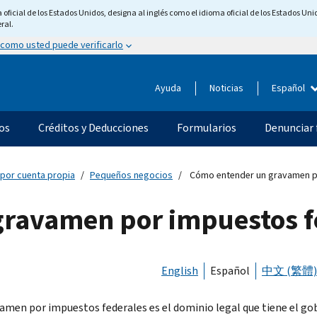
ficial de los Estados Unidos, designa al inglés como el idioma oficial de los Estados Unid
ral.
 como usted puede verificarlo
Ayuda
Noticias
Español
os
Créditos y Deducciones
Formularios
Denunciar 
 por cuenta propia
Pequeños negocios
Cómo entender un gravamen p
ravamen por impuestos f
English
Español
中文 (繁體)
amen por impuestos federales es el dominio legal que tiene el go