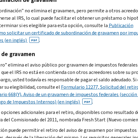
ordinación” no elimina el gravamen, pero permite a otros acreedo
erse al IRS, lo cual puede facilitar el obtener un préstamo o hipo
terminar si es elegible para esta opción, consulte la
Publicación
mo solicitar un certificado de subordinación de gravamen por imp
es (en inglés)
.
PDF
o de gravamen
iro” elimina el aviso público por gravamen de impuestos federales
 que el IRS no está en contienda con otros acreedores sobre su pr
argo, usted todavía es responsable de pagar el saldo adeudado. Si
r su elegibilidad, consulte el
Formulario 12277, Solicitud del retir
rio 668(Y), Aviso de un gravamen de impuestos federales (sección 
igo de Impuestos Internos) (en inglés)
.
PDF
 opciones adicionales para el retiro, disponibles como resultado d
iva del Comisionado del 2011, nombrada
Fresh Start
(Nuevo comien
ión puede permitir el retiro del aviso de gravamen por impuestos
es, después de la liberación del mismo. Los requisitos generales in