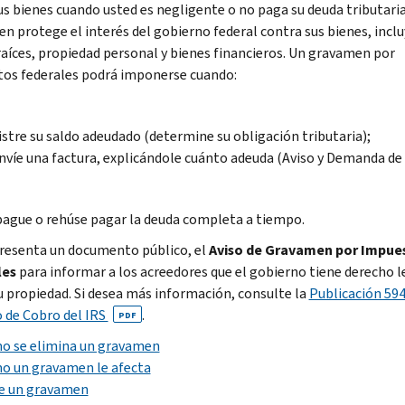
us bienes cuando usted es negligente o no paga su deuda tributaria
n protege el interés del gobierno federal contra sus bienes, incl
raíces, propiedad personal y bienes financieros. Un gravamen por
os federales podrá imponerse cuando:
stre su saldo adeudado (determine su obligación tributaria);
nvíe una factura, explicándole cuánto adeuda (Aviso y Demanda de 
ague o rehúse pagar la deuda completa a tiempo.
presenta un documento público, el
Aviso de Gravamen por Impue
les
para informar a los acreedores que el gobierno tiene derecho l
u propiedad. Si desea más información, consulte la
Publicación 594
 de Cobro del IRS
.
PDF
o se elimina un gravamen
o un gravamen le afecta
te un gravamen