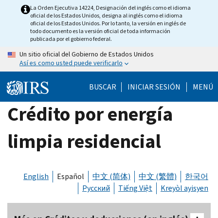
Skip
La Orden Ejecutiva 14224, Designación del inglés como el idioma
oficial de los Estados Unidos, designa al inglés como el idioma
to
oficial de los Estados Unidos. Por lo tanto, la versión en inglés de
main
todo documento es la versión oficial de toda información
publicada por el gobierno federal.
content
Un sitio oficial del Gobierno de Estados Unidos
Así es como usted puede verificarlo
BUSCAR
INICIAR SESIÓN
MENÚ
Crédito por energía
limpia residencial
English
Español
中文 (简体)
中文 (繁體)
한국어
Русский
Tiếng Việt
Kreyòl ayisyen