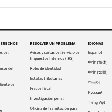
DERECHOS
RESOLVER UN PROBLEMA
IDIOMAS
s del
Avisos y cartas del Servicio de
Español
Impuestos Internos (IRS)
中文 (简体)
ensor del
Robo de identidad
中文 (繁體)
Estafas tributarias
한국어
diente de
Fraude fiscal
Pусский
Investigación penal
Tiếng Việt
Oficina de Tramitación para
de