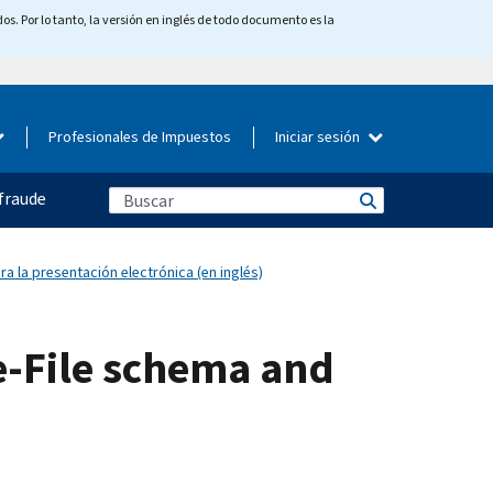
os. Por lo tanto, la versión en inglés de todo documento es la
Profesionales de Impuestos
Iniciar sesión
fraude
 la presentación electrónica (en inglés)
e-File schema and