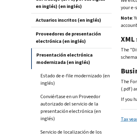
We enco
en inglés) (en inglés)
your e-
Note
: 
Actuarios inscritos (en inglés)
accoun
Proveedores de presentación
XML 
electrónica (en inglés)
The "Di
Presentación electrónica
schema
modernizada (en inglés)
Busi
Estado de e-file modernizado (en
The For
inglés)
(.pdf) 
Conviértase en un Proveedor
If you 
autorizado del servicio de la
presentación electrónica (en
inglés)
Tax yea
Servicio de localización de los