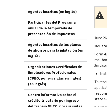
Agentes inscritos (en inglés)
Participantes del Programa
anual de la temporada de
presentación de impuestos
June 26
Agentes inscritos de los planes
MeF sta
de ahorros para la jubilación (en
Form 48
inglés)
mailbox.
Service
Organizaciones Certificadas de
Empleadores Profesionales
Inst
(CPEO, por sus siglas en inglés)
To rece
(en inglés)
applica
responsi
Centro informativo sobre el
state e-
crédito tributario por ingreso
del trabajo (EITC, por sus siglas