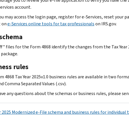
urage you to review your e-file application to verify you have the
services account.
You may access the login page, register for e‐Services, reset your
t on
e-Services online tools for tax professionals
on IRS.gov.
schema
ff" files for the Form 4868 identify the changes from the Tax Year
 package.
ness rules
m 4868 Tax Year 2025v1.0 business rules are available in two form
and Comma Separated Values (.csv).
have any questions about the schemas or business rules, please sen
r 2025 Modernized e-File schema and business rules for individual 