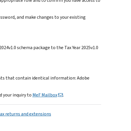
 appropriate role and to confirm you have access to
 password, and make changes to your existing
 2024v1.0 schema package to the Tax Year 2025v1.0
ats that contain identical information: Adobe
d your inquiry to
MeF Mailbox
.
tax returns and extensions