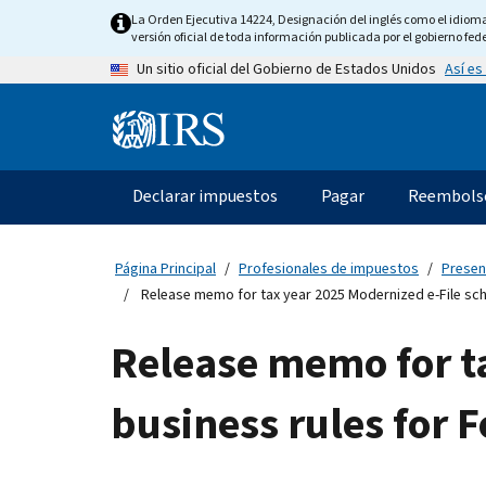
Skip
La Orden Ejecutiva 14224, Designación del inglés como el idioma o
to
versión oficial de toda información publicada por el gobierno fede
main
Así es
Un sitio oficial del Gobierno de Estados Unidos
content
Information
Menu
Declarar impuestos
Pagar
Reembols
Navegación
principal
Página Principal
Profesionales de impuestos
Presen
Release memo for tax year 2025 Modernized e-File sch
Release memo for t
business rules for 