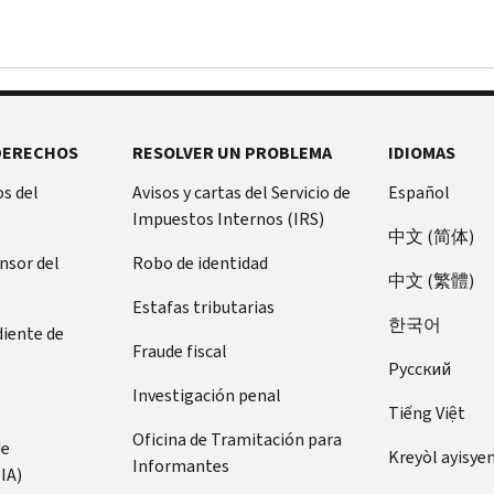
DERECHOS
RESOLVER UN PROBLEMA
IDIOMAS
s del
Avisos y cartas del Servicio de
Español
Impuestos Internos (IRS)
中文 (简体)
ensor del
Robo de identidad
中文 (繁體)
Estafas tributarias
한국어
diente de
Fraude fiscal
Pусский
Investigación penal
Tiếng Việt
Oficina de Tramitación para
de
Kreyòl ayisye
Informantes
IA)