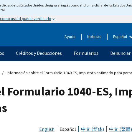
ficial de los Estados Unidos, designa al inglés como el idioma oficial de los Estados Unid
ral.
 como usted puede verificarlo
Ayuda
Noticias
Español
os
Créditos y Deducciones
Formularios
Denunciar 
Información sobre el Formulario 1040-ES, Impuesto estimado para perso
el Formulario 1040-ES, I
as
English
Español
中文 (简体)
中文 (繁體)