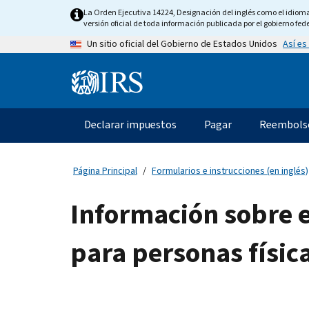
Skip
La Orden Ejecutiva 14224, Designación del inglés como el idioma o
to
versión oficial de toda información publicada por el gobierno fede
main
Así es
Un sitio oficial del Gobierno de Estados Unidos
content
Information
Menu
Declarar impuestos
Pagar
Reembols
Navegación
principal
Página Principal
Formularios e instrucciones (en inglés)
Información sobre 
para personas físic