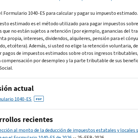
 el Formulario 1040-
ES
para calcular y pagar su impuesto estimado.
esto estimado es el método utilizado para pagar impuestos sobre
s que no están sujetos a retención (por ejemplo, ganancias del tr
nta propia, intereses, dividendos, alquileres, pensión para el cóny
do, etcétera). Además, si usted no elige la retención voluntaria, d
r pagos de impuestos estimados sobre otros ingresos tributables,
 compensación por desempleo y la parte tributable de sus benefic
Social.
sión actual
ulario
1040-ES
PDF
rrollos recientes
ección al monto de la deducción de impuestos estatales y locales 
a en el Formulario 1040-ES de 2026
-- 25-FEB-2026