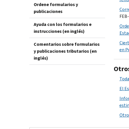
Ordene formularios y
Corr
publicaciones
FEB-
Ayuda con los formularios e
Orde
instrucciones (en inglés)
Esta
Cier
Comentarios sobre formularios
en P
y publicaciones tributarios (en
inglés)
Otros
Toda
El E
Info
esti
Otro