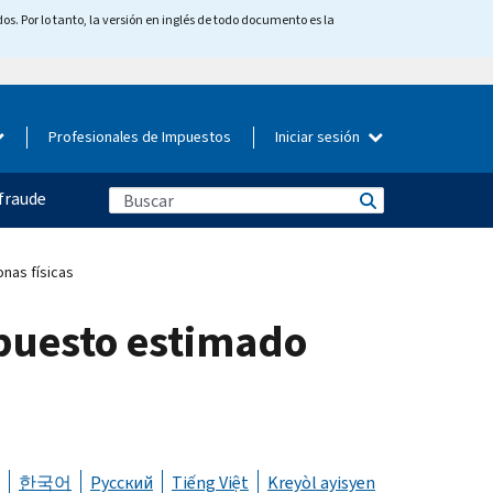
os. Por lo tanto, la versión en inglés de todo documento es la
Profesionales de Impuestos
Iniciar sesión
fraude
nas físicas
mpuesto estimado
한국어
Русский
Tiếng Việt
Kreyòl ayisyen