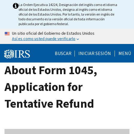
Skip
La Orden Ejecutiva 14224, Designación del inglés como el idioma
oficial de los Estados Unidos, designa al inglés como el idioma
to
oficial de los Estados Unidos. Por lo tanto, la versión en inglés de
main
todo documento es la versión oficial de toda información
publicada por el gobierno federal.
content
Un sitio oficial del Gobierno de Estados Unidos
Así es como usted puede verificarlo
BUSCAR
INICIAR SESIÓN
MENÚ
About Form 1045,
Application for
Tentative Refund