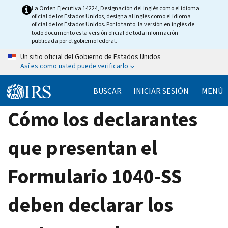
Skip
La Orden Ejecutiva 14224, Designación del inglés como el idioma
oficial de los Estados Unidos, designa al inglés como el idioma
to
oficial de los Estados Unidos. Por lo tanto, la versión en inglés de
main
todo documento es la versión oficial de toda información
publicada por el gobierno federal.
content
Un sitio oficial del Gobierno de Estados Unidos
Así es como usted puede verificarlo
BUSCAR
INICIAR SESIÓN
MENÚ
Cómo los declarantes
que presentan el
Formulario 1040-SS
deben declarar los