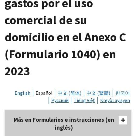
gastos por el uso
comercial de su
domicilio en el Anexo C
(Formulario 1040) en
2023
English
Español
中文 (简体)
中文 (繁體)
한국어
Русский
Tiếng Việt
Kreyòl ayisyen
Más en Formularios e instrucciones (en
inglés)