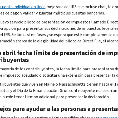
a
cuenta individual en línea
mejorada del
IRS
que incluye chat, la op
es de pago y validar y guardar múltiples cuentas bancarias.
uevo servicio piloto de presentación de impuestos llamado
Direct
a opción para presentar sus declaraciones de impuestos federales
el
IRS
. Se lanzará en fases y se espera que esté completamente 
rmación acerca de la elegibilidad del piloto de
Direct File
, el alca
 abril fecha límite de presentación de imp
ribuyentes
 mayoría de los contribuyentes, la fecha límite para presentar su 
r impuesto adeudado o solicitar una extensión para presentar la dec
tribuyentes que viven en
Maine
o
Massachusetts
tienen hasta el 17 
iotas y el Día de la Emancipación. Si un contribuyente reside en un
 puede tener tiempo adicional para presentar la declaración.
ejos para ayudar a las personas a presenta
lienta a los contribuyentes a tomar medidas ahora para
preparars