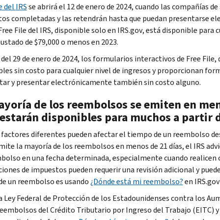
e
del
IRS
se abrirá el 12 de enero de 2024, cuando las compañías de
os completadas y las retendrán hasta que puedan presentarse el
Free File
del
IRS
, disponible solo en
IRS.gov
, está disponible para 
justado de $79,000 o menos en 2023.
 del 29 de enero de 2024, los formularios interactivos de
Free File
,
bles sin costo para cualquier nivel de ingresos y proporcionan for
ar y presentar electrónicamente también sin costo alguno.
ayoría de los reembolsos se emiten en men
estarán disponibles para muchos a partir d
factores diferentes pueden afectar el tiempo de un reembolso de
ite la mayoría de los reembolsos en menos de 21 días, el
IRS
advi
bolso en una fecha determinada, especialmente cuando realicen 
ciones de impuestos pueden requerir una revisión adicional y puede
de un reembolso es usando
¿Dónde está mi reembolso?
en
IRS.gov
a Ley Federal de Protección de los Estadounidenses contra los A
reembolsos del Crédito Tributario por Ingreso del Trabajo (
EITC
) 