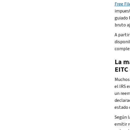
Free Fil
impuest
guiado
bruto a
A partir
disponi
complet
La m
EITC
Muchos 
el
IRS
em
un reem
declara
estado 
Según l
emitir 