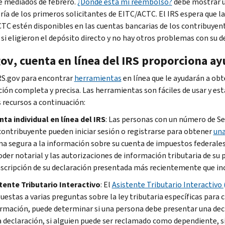
e mediados de febrero.
¿Dónde está mi reembolso?
debe mostrar un
ría de los primeros solicitantes de
EITC/ACTC
. El
IRS
espera que la
CTC
estén disponibles en las cuentas bancarias de los contribuyente
 si eligieron el depósito directo y no hay otros problemas con su 
gov
, cuenta en línea del
IRS
proporciona ayu
RS.gov
para encontrar
herramientas
en línea que le ayudarán a ob
ción completa y precisa. Las herramientas son fáciles de usar y es
 recursos a continuación:
ta individual en línea del
IRS
: Las personas con un número de Se
contribuyente pueden iniciar sesión o registrarse para obtener
una
a segura a la información sobre su cuenta de impuestos federales, 
oder notarial y las autorizaciones de información tributaria de su
scripción de su declaración presentada más recientemente que inc
tente Tributario Interactivo
: El
Asistente Tributario Interactivo 
uestas a varias preguntas sobre la ley tributaria específicas para c
rmación, puede determinar si una persona debe presentar una decl
a declaración, si alguien puede ser reclamado como dependiente, si