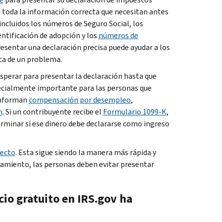
n toda la información correcta que necesitan antes
incluidos los números de Seguro Social, los
entificación de adopción y los
números de
resentar una declaración precisa puede ayudar a los
ca de un problema.
sperar para presentar la declaración hasta que
pecialmente importante para las personas que
 informan
compensación por desempleo
,
n
. Si un contribuyente recibe el
Formulario 1099-
K
,
rminar si ese dinero debe declararse como ingreso
recto
. Esta sigue siendo la manera más rápida y
esamiento, las personas deben evitar presentar
cio gratuito en
IRS.gov
ha