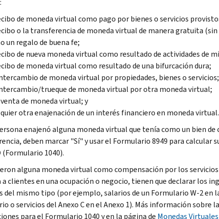
:
ecibo de moneda virtual como pago por bienes o servicios provisto
ecibo o la transferencia de moneda virtual de manera gratuita (sin
 un regalo de buena fe;
ecibo de nueva moneda virtual como resultado de actividades de mi
ecibo de moneda virtual como resultado de una bifurcación dura;
ntercambio de moneda virtual por propiedades, bienes o servicios;
ntercambio/trueque de moneda virtual por otra moneda virtual;
venta de moneda virtual; y
quier otra enajenación de un interés financiero en moneda virtual.
persona enajenó alguna moneda virtual que tenía como un bien de 
rencia, deben marcar "Sí" y usar el Formulario 8949 para calcular s
 (Formulario 1040).
bieron alguna moneda virtual como compensación por los servicios
a a clientes en una ocupación o negocio, tienen que declarar los 
s del mismo tipo (por ejemplo, salarios de un Formulario W-2 en la
rio o servicios del Anexo C en el Anexo 1). Más información sobre l
ciones para el Formulario 1040 y en la página de
Monedas Virtuales 