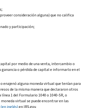
s;
 proveer consideración alguna) que no califica
nado y participación;
capital por medio de una venta, intercambio o
u ganancia o pérdida de capital e informarlo en el
 o enajenó alguna moneda virtual que tenían para
ingresos de la misma manera que declararon otros
 línea 1 del Formulario 1040 o 1040-SR, o
a moneda virtual se puede encontrar en las
(en inglés)
en IRS.gov.