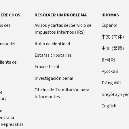
DERECHOS
RESOLVER UN PROBLEMA
IDIOMAS
s del
Avisos y cartas del Servicio de
Español
Impuestos Internos (IRS)
中文 (简体)
ensor del
Robo de identidad
中文 (繁體)
Estafas tributarias
한국어
diente de
Fraude fiscal
Pусский
Investigación penal
Tiếng Việt
Oficina de Tramitación para
de
Kreyòl ayisye
Informantes
IA)
English
de
ontra la
 Represalias