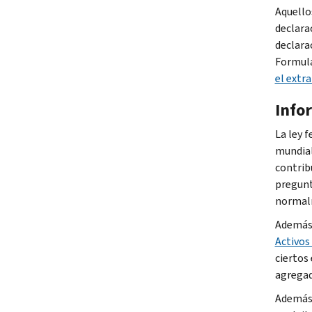
Aquello
declara
declara
Formula
el extra
Info
La ley 
mundial
contrib
pregunt
normalm
Además,
Activos
ciertos
agregad
Además,