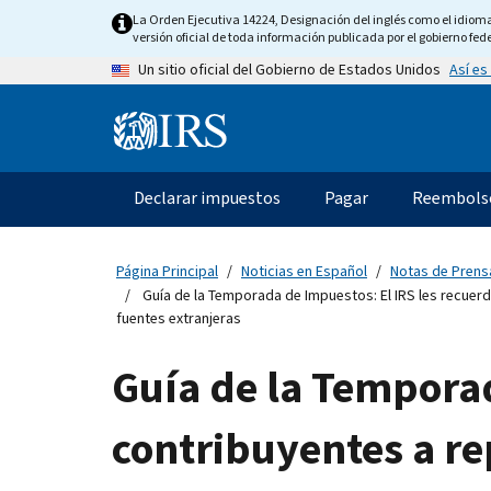
Skip
La Orden Ejecutiva 14224, Designación del inglés como el idioma o
to
versión oficial de toda información publicada por el gobierno fede
main
Así es
Un sitio oficial del Gobierno de Estados Unidos
content
Information
Menu
Declarar impuestos
Pagar
Reembols
Navegación
principal
Página Principal
Noticias en Español
Notas de Prens
Guía de la Temporada de Impuestos: El IRS les recuerd
fuentes extranjeras
Guía de la Temporad
contribuyentes a re