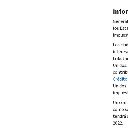
Info
General
los Est
impuest
Los ciu
interes
tributa
Unidos.
contrib
Crédito
Unidos.
impuest
Un cont
como su
tendrá 
2022.