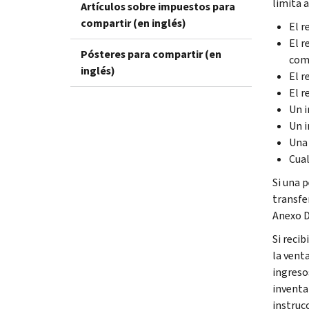
limita a
Artículos sobre impuestos para
compartir (en inglés)
El r
El r
Pósteres para compartir (en
como
inglés)
El r
El r
Un i
Un i
Una 
Cual
Si una 
transfe
Anexo D
Si reci
la vent
ingreso
inventa
instruc