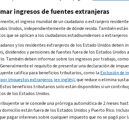
rmar ingresos de fuentes extranjeras
mente, el ingreso mundial de un ciudadano o extranjero residente
ados Unidos, independientemente de dónde resida. También están s
os que se aplican a los ciudadanos estadounidenses o extranjeros 
dadanos y los residentes extranjeros de los Estado Unidos deben i
es, dividendos y pensiones de fuentes fuera de los Estados Unidos 
rio. También deben informar sobre los ingresos por trabajo, como 
 Generalmente el requisito de presentar una declaración de impuest
uyente califica para beneficios tributarios, como la
Exclusión de i
 por impuestos extranjeros (en inglés)
, que reduce o elimina sust
 Estos beneficios tributarios solo están disponibles si un contrib
os de los Estados Unidos.
ribuyente se le concede una prórroga automática de 2 meses hasta e
 domicilio están fuera de los Estados Unidos y Puerto Rico. Inclus
que pagar intereses sobre cualquier impuesto que no se pagó por l