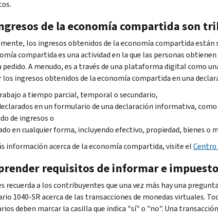
os.
ingresos de la economía compartida son tr
mente, los ingresos obtenidos de la economía compartida están su
omía compartida es una actividad en la que las personas obtienen 
a pedido. A menudo, es a través de una plataforma digital como un
r los ingresos obtenidos de la economía compartida en una declarac
rabajo a tiempo parcial, temporal o secundario,
eclarados en un formulario de una declaración informativa, como
do de ingresos o
do en cualquier forma, incluyendo efectivo, propiedad, bienes o m
s información acerca de la economía compartida, visite el
Centro 
render requisitos de informar e impuesto
les recuerda a los contribuyentes que una vez más hay una pregunta 
rio 1040-SR acerca de las transacciones de monedas virtuales. To
rios deben marcar la casilla que indica "sí" o "no". Una transacció