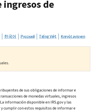
e ingresos de
한국어
Русский
Tiếng Việt
Kreyòl ayisyen
uales.
ibuyentes de sus obligaciones de informar e
transacciones de monedas virtuales, ingresos
La información disponible en IRS.gov y las
y cumplir con estos requisitos de informar e