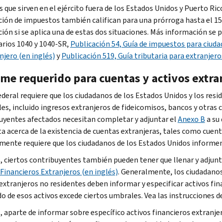
s que sirven en el ejército fuera de los Estados Unidos y Puerto Ri
ción de impuestos también califican para una prórroga hasta el 15 
ción si se aplica una de estas dos situaciones. Más información se 
rios 1040 y 1040-SR,
Publicación 54, Guía de impuestos para ciud
njero (en inglés)
y
Publicación 519, Guía tributaria para extranjero
rme requerido para cuentas y activos extra
federal requiere que los ciudadanos de los Estados Unidos y los res
es, incluido ingresos extranjeros de fideicomisos, bancos y otras c
uyentes afectados necesitan completar y adjuntar el
Anexo B
a su 
a acerca de la existencia de cuentas extranjeras, tales como cuenta
ente requiere que los ciudadanos de los Estados Unidos informen e
 ciertos contribuyentes también pueden tener que llenar y adjunta
 Financieros Extranjeros (en inglés)
. Generalmente, los ciudadanos
 extranjeros no residentes deben informar y especificar activos fin
o de esos activos excede ciertos umbrales. Vea las instrucciones d
 aparte de informar sobre específico activos financieros extranjer