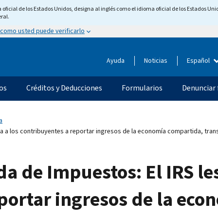
ficial de los Estados Unidos, designa al inglés como el idioma oficial de los Estados Unid
ral.
 como usted puede verificarlo
Ayuda
Noticias
Español
os
Créditos y Deducciones
Formularios
Denunciar 
a
a a los contribuyentes a reportar ingresos de la economía compartida, tran
a de Impuestos: El IRS les
portar ingresos de la ec