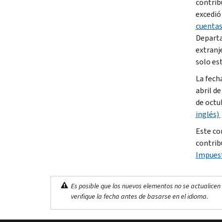
contrib
excedió
cuentas
Departa
extranje
solo est
La fech
abril de
de octu
inglés)
Este co
contrib
Impuest
Es posible que los nuevos elementos no se actualicen 
verifique la fecha antes de basarse en el idioma.