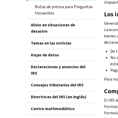
impuest
Notas de prensa para Preguntas
Los 
frecuentes
General
Alivio en situaciones de
La econ
desastre
bienes 
declara
Temas en las noticias
De t
Hojas de datos
No d
esta
Declaraciones y anuncios del
Paga
IRS
Para má
Consejos tributarios del IRS
Comp
Directrices del IRS (en inglés)
El IRS 
Formula
Centro multimediático
formula