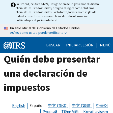
Skip
La Orden Ejecutiva 14224, Designación del inglés como el idioma
oficial de los Estados Unidos, designa al inglés como el idioma
to
oficial de los Estados Unidos. Por lo tanto, la versión en inglés de
main
todo documento es la versión oficial de toda información
publicada por el gobierno federal.
content
Un sitio oficial del Gobierno de Estados Unidos
Así es como usted puede verificarlo
BUSCAR
INICIAR SESIÓN
MENÚ
Quién debe presentar
una declaración de
impuestos
English
Español
中文 (简体)
中文 (繁體)
한국어
Русский
Tiếng Việt
Kreyòl ayisyen