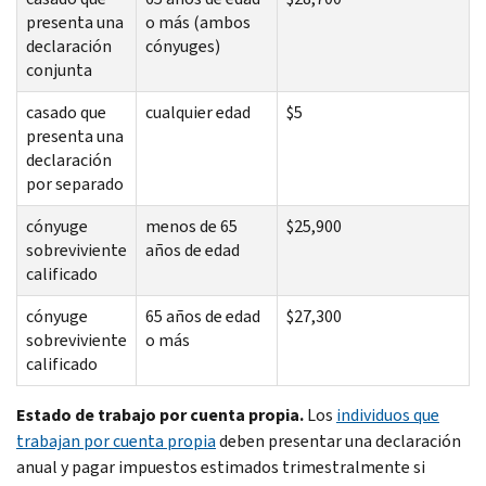
presenta una
o más (ambos
declaración
cónyuges)
conjunta
casado que
cualquier edad
$5
presenta una
declaración
por separado
cónyuge
menos de 65
$25,900
sobreviviente
años de edad
calificado
cónyuge
65 años de edad
$27,300
sobreviviente
o más
calificado
Estado de trabajo por cuenta propia.
Los
individuos que
trabajan por cuenta propia
deben presentar una declaración
anual y pagar impuestos estimados trimestralmente si