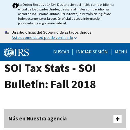
Skip
La Orden Ejecutiva 14224, Designación del inglés como el idioma
oficial de los Estados Unidos, designa al inglés como el idioma
to
oficial de los Estados Unidos. Por lo tanto, la versión en inglés de
main
todo documento es la versión oficial de toda información
publicada por el gobierno federal.
content
Un sitio oficial del Gobierno de Estados Unidos
Así es como usted puede verificarlo
BUSCAR
INICIAR SESIÓN
MENÚ
SOI Tax Stats - SOI
Bulletin: Fall 2018
Más en Nuestra agencia