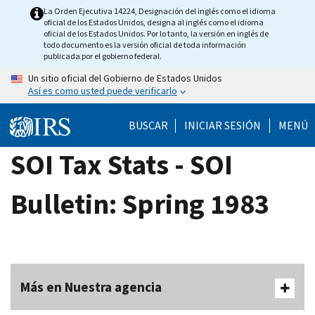
Skip
La Orden Ejecutiva 14224, Designación del inglés como el idioma
oficial de los Estados Unidos, designa al inglés como el idioma
to
oficial de los Estados Unidos. Por lo tanto, la versión en inglés de
main
todo documento es la versión oficial de toda información
publicada por el gobierno federal.
content
Un sitio oficial del Gobierno de Estados Unidos
Así es como usted puede verificarlo
BUSCAR
INICIAR SESIÓN
MENÚ
SOI Tax Stats - SOI
Bulletin: Spring 1983
Más en Nuestra agencia