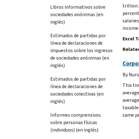
trillio
Libros informativos sobre
percent
sociedades anónimas (en
salaries
inglés)
income t
Estimados de partidas por
Excel T
línea de declaraciones de
Related
impuestos sobre los ingresos
de sociedades anónimas (en
Corpor
inglés)
By Nuri
Estimados de partidas por
This ti
línea de declaraciones de
average
sociedades colectivas (en
average 
inglés)
taxable
Informes comprensivos
same pe
sobre personas físicas
(individuos) (en inglés)