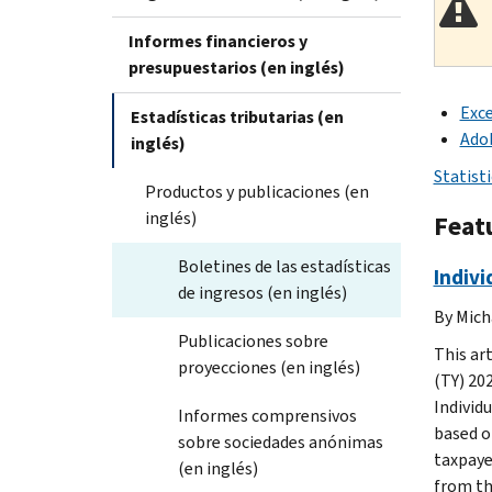
Informes financieros y
presupuestarios (en inglés)
Exce
Estadísticas tributarias (en
Ado
inglés)
Statist
Productos y publicaciones (en
inglés)
Featu
Boletines de las estadísticas
Indivi
de ingresos (en inglés)
By Mich
Publicaciones sobre
This ar
proyecciones (en inglés)
(TY) 20
Individ
Informes comprensivos
based o
sobre sociedades anónimas
taxpayer
(en inglés)
from the