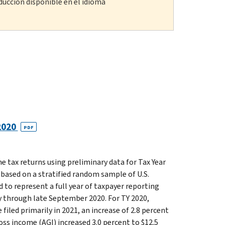
ducción disponible en el idioma
 2020
PDF
e tax returns using preliminary data for Tax Year
 based on a stratified random sample of U.S.
 to represent a full year of taxpayer reporting
 through late September 2020. For TY 2020,
 filed primarily in 2021, an increase of 2.8 percent
ross income (AGI) increased 3.0 percent to $12.5