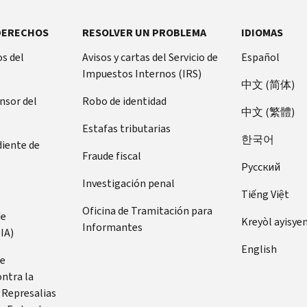
DERECHOS
RESOLVER UN PROBLEMA
IDIOMAS
s del
Avisos y cartas del Servicio de
Español
Impuestos Internos (IRS)
中文 (简体)
ensor del
Robo de identidad
中文 (繁體)
Estafas tributarias
한국어
diente de
Fraude fiscal
Pусский
Investigación penal
Tiếng Việt
Oficina de Tramitación para
de
Kreyòl ayisye
Informantes
IA)
English
de
ontra la
 Represalias