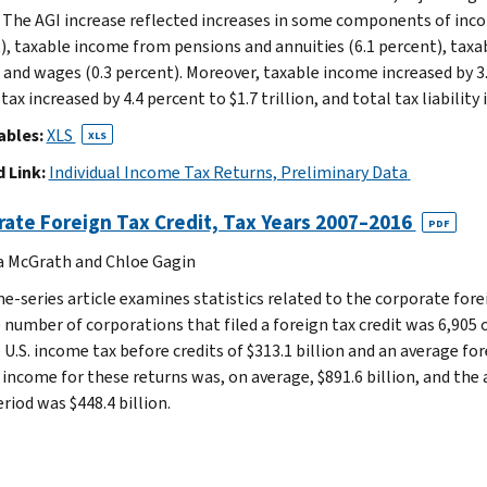
n. The AGI increase reflected increases in some components of incom
), taxable income from pensions and annuities (6.1 percent), taxab
 and wages (0.3 percent). Moreover, taxable income increased by 3.7 
ax increased by 4.4 percent to $1.7 trillion, and total tax liability 
ables:
XLS
XLS
 Link:
Individual Income Tax Returns, Preliminary Data
ate Foreign Tax Credit, Tax Years 2007–2016
PDF
a McGrath and Chloe Gagin
me-series article examines statistics related to the corporate fore
 number of corporations that filed a foreign tax credit was 6,905 
U.S. income tax before credits of $313.1 billion and an average for
 income for these returns was, on average, $891.6 billion, and the
riod was $448.4 billion.