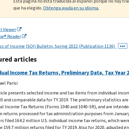
Esta página no está traducida al español porque no hay tra
que ha elegido.
Obtenga ayuda en su idioma.
l Viewer
be® Reader
ics of Income (SOI) Bulletin, Spring 2022 (Publication 1136)
PDF
red articles
dual Income Tax Returns, Preliminary Data, Tax Year
ael Parisi
ticle presents selected income and tax items from individual incom
20 and comparable data for TY 2019. The preliminary statistics are
ual Income Tax Returns (Forms 1040 and 1040-SR), and are intended
n returns processed for tax administration purposes from January
s filed 164.2 million U.S. individual income tax returns, which were
 159.7 million returns filed for TY 2019. Also for 2020, adjusted g