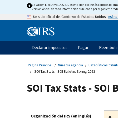
Skip
La Orden Ejecutiva 14224, Designación del inglés como el idioma o
to
versión oficial de toda información publicada por el gobierno fede
main
Así es
Un sitio oficial del Gobierno de Estados Unidos
content
Information
Menu
Declarar impuestos
Pagar
Reembols
Navegación
principal
Página Principal
Nuestra agencia
Estadísticas tributa
SOI Tax Stats - SOI Bulletin: Spring 2022
SOI Tax Stats - SOI 
Organización del IRS (en inglés)