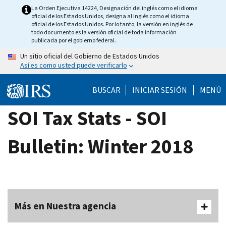
Skip
La Orden Ejecutiva 14224, Designación del inglés como el idioma
oficial de los Estados Unidos, designa al inglés como el idioma
to
oficial de los Estados Unidos. Por lo tanto, la versión en inglés de
main
todo documento es la versión oficial de toda información
publicada por el gobierno federal.
content
Un sitio oficial del Gobierno de Estados Unidos
Así es como usted puede verificarlo
BUSCAR
INICIAR SESIÓN
MENÚ
SOI Tax Stats - SOI
Bulletin: Winter 2018
Más en Nuestra agencia