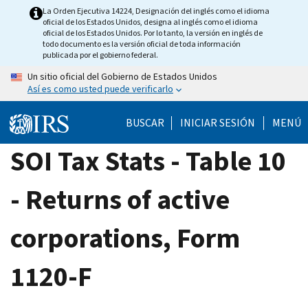
Skip
La Orden Ejecutiva 14224, Designación del inglés como el idioma
oficial de los Estados Unidos, designa al inglés como el idioma
to
oficial de los Estados Unidos. Por lo tanto, la versión en inglés de
main
todo documento es la versión oficial de toda información
publicada por el gobierno federal.
content
Un sitio oficial del Gobierno de Estados Unidos
Así es como usted puede verificarlo
BUSCAR
INICIAR SESIÓN
MENÚ
SOI Tax Stats - Table 10
- Returns of active
corporations, Form
1120-F