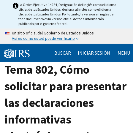
Skip
La Orden Ejecutiva 14224, Designación del inglés como el idioma
oficial de los Estados Unidos, designa al inglés como el idioma
to
oficial de los Estados Unidos. Por lo tanto, la versión en inglés de
main
todo documento es la versión oficial de toda información
publicada por el gobierno federal.
content
Un sitio oficial del Gobierno de Estados Unidos
Así es como usted puede verificarlo
BUSCAR
INICIAR SESIÓN
MENÚ
Tema 802, Cómo
solicitar para presentar
las declaraciones
informativas