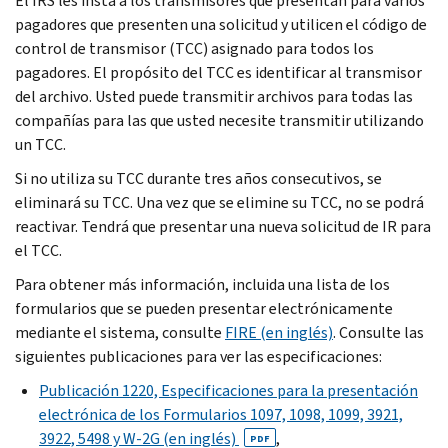
El IRS les insta a los transmisores que presentan para varios
pagadores que presenten una solicitud y utilicen el código de
control de transmisor (TCC) asignado para todos los
pagadores. El propósito del TCC es identificar al transmisor
del archivo. Usted puede transmitir archivos para todas las
compañías para las que usted necesite transmitir utilizando
un TCC.
Si no utiliza su TCC durante tres años consecutivos, se
eliminará su
TCC
. Una vez que se elimine su
TCC
, no se podrá
reactivar. Tendrá que presentar una nueva solicitud de IR para
el TCC.
Para obtener más información, incluida una lista de los
formularios que se pueden presentar electrónicamente
mediante el sistema, consulte
FIRE (en inglés)
. Consulte las
siguientes publicaciones para ver las especificaciones:
Publicación 1220, Especificaciones para la presentación
electrónica de los Formularios 1097, 1098, 1099, 3921,
3922, 5498 y W-2G (en inglés)
,
PDF