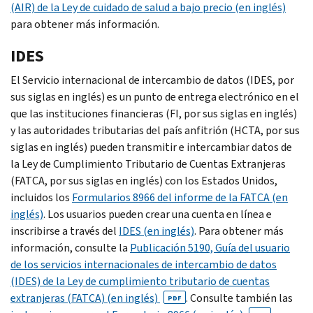
(AIR) de la Ley de cuidado de salud a bajo precio (en inglés)
para obtener más información.
IDES
El Servicio internacional de intercambio de datos (
IDES
, por
sus siglas en inglés) es un punto de entrega electrónico en el
que las instituciones financieras (FI, por sus siglas en inglés)
y las autoridades tributarias del país anfitrión (
HCTA
, por sus
siglas en inglés) pueden transmitir e intercambiar datos de
la Ley de Cumplimiento Tributario de Cuentas Extranjeras
(FATCA, por sus siglas en inglés) con los Estados Unidos,
incluidos los
Formularios 8966 del informe de la FATCA (en
inglés)
. Los usuarios pueden crear una cuenta en línea e
inscribirse a través del
IDES (en inglés)
. Para obtener más
información, consulte la
Publicación 5190, Guía del usuario
de los servicios internacionales de intercambio de datos
(IDES) de la Ley de cumplimiento tributario de cuentas
extranjeras (FATCA) (en inglés)
. Consulte también las
PDF