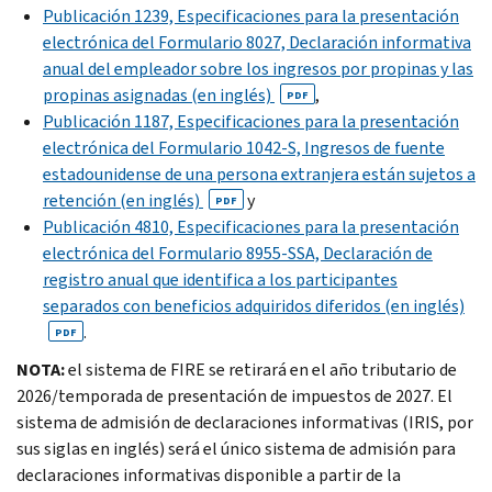
Publicación 1239, Especificaciones para la presentación
electrónica del Formulario 8027, Declaración informativa
anual del empleador sobre los ingresos por propinas y las
propinas asignadas (en inglés)
,
PDF
Publicación 1187, Especificaciones para la presentación
electrónica del Formulario 1042-S, Ingresos de fuente
estadounidense de una persona extranjera están sujetos a
retención (en inglés)
y
PDF
Publicación 4810, Especificaciones para la presentación
electrónica del Formulario 8955-SSA, Declaración de
registro anual que identifica a los participantes
separados con beneficios adquiridos diferidos (en inglés)
.
PDF
NOTA:
el sistema de
FIRE
se retirará en el año tributario de
2026/temporada de presentación de impuestos de 2027. El
sistema de admisión de declaraciones informativas (
IRIS
, por
sus siglas en inglés) será el único sistema de admisión para
declaraciones informativas disponible a partir de la