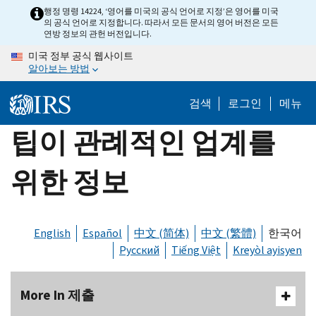
Skip
행정 명령 14224, ‘영어를 미국의 공식 언어로 지정’은 영어를 미국
의 공식 언어로 지정합니다. 따라서 모든 문서의 영어 버전은 모든
to
연방 정보의 관헌 버전입니다.
main
미국 정부 공식 웹사이트
content
알아보는 방법
검색
로그인
메뉴
팁이 관례적인 업계를
위한 정보
English
Español
中文 (简体)
中文 (繁體)
한국어
Русский
Tiếng Việt
Kreyòl ayisyen
More In 제출