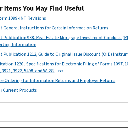
r Items You May Find Useful
Form 1099-INT Revisions
t General Instructions for Certain Information Returns
t Publication 938, Real Estate Mortgage Investment Conduits (R
rting Information
t Publication 1212, Guide to Original Issue Discount (OID) Instru
cation 1220 , Specifications for Electronic Filing of Forms 1097, 1
, 3921, 3922, 5498, and W-2G
PDF
ne Ordering for Information Returns and Employer Returns
r Current Products