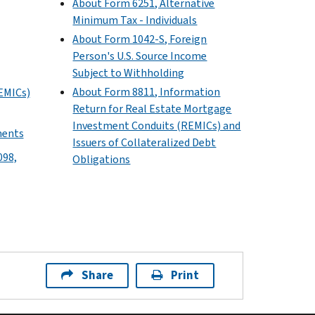
About Form 6251, Alternative
Minimum Tax - Individuals
About Form 1042-S, Foreign
Person's U.S. Source Income
Subject to Withholding
About Form 8811, Information
EMICs)
Return for Real Estate Mortgage
Investment Conduits (REMICs) and
ments
Issuers of Collateralized Debt
098,
Obligations
Share
Print