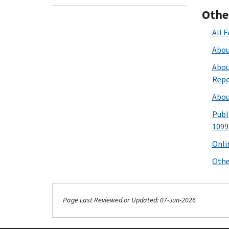
Othe
All 
Abou
Abou
Repo
Abou
Publi
1099
Onli
Othe
Page Last Reviewed or Updated: 07-Jun-2026