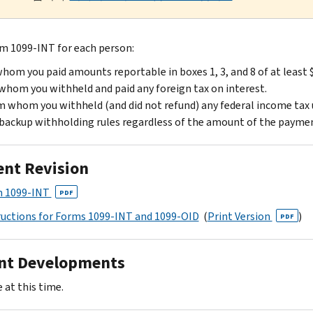
rm 1099-INT for each person:
hom you paid amounts reportable in boxes 1, 3, and 8 of at least 
whom you withheld and paid any foreign tax on interest.
 whom you withheld (and did not refund) any federal income tax
backup withholding rules regardless of the amount of the payme
ent Revision
 1099-INT
PDF
ructions for Forms 1099-INT and 1099-OID
(
Print Version
)
PDF
nt Developments
 at this time.