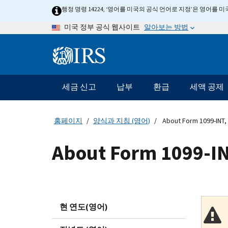
Skip
행정 명령 14224, ‘영어를 미국의 공식 언어로 지정’은 영어를
to
알아보는 방법
미국 정부 공식 웹사이트
main
content
Information
Menu
세금 신고
납부
환급
세액 공제
메
인
네
홈페이지
양식과 지침 (영어)
About Form 1099-INT, 
비
게
About Form 1099-IN
이
션
바
현 연도(영어)