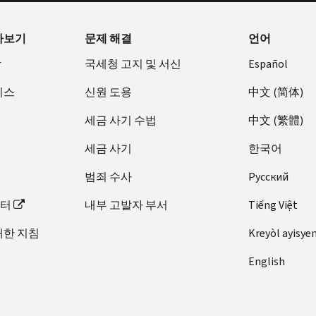
아보기
문제 해결
언어
장
국세청 고지 및 서신
Español
비스
신원 도용
中文 (简体)
세금 사기 수법
中文 (繁體)
세금 사기
한국어
범죄 수사
Pусский
이터
내부 고발자 부서
Tiếng Việt
대한 지침
Kreyòl ayisye
English