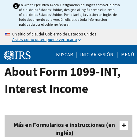
Skip
La Orden Ejecutiva 14224, Designación del inglés como el idioma
oficial de los Estados Unidos, designa al inglés como el idioma
to
oficial de los Estados Unidos. Por lo tanto, la versión en inglés de
main
todo documento es la versión oficial de toda información
publicada por el gobierno federal.
content
Un sitio oficial del Gobierno de Estados Unidos
Así es como usted puede verificarlo
BUSCAR
INICIAR SESIÓN
MENÚ
About Form 1099-INT,
Interest Income
Más en Formularios e instrucciones (en
inglés)