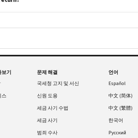
return,
us.
following:
Income
or
You
Tax
No.
A
send
don’t
Return
This
copy
us
need
PDF
letter
of
a
to
is
a
Form
contact
Use
only
valid
4506-
us.
the
to
U.S.
T,
information
notify
federal
Request
in
you
or
for
아보기
the
문제 해결
언어
of
state
Transcript
letter.
income
government-
of
장
국세청 고지 및 서신
Español
Compare
discrepancy.
issued
Tax
it
비스
신원 도용
中文 (简体)
If
form
Return
against
there
of
PDF
세금 사기 수법
中文 (繁體)
a
are
identification
.
copy
additional
(example:
We
세금 사기
한국어
of
issues
driver's
charge
your
범죄 수사
Pусский
on
license,
a