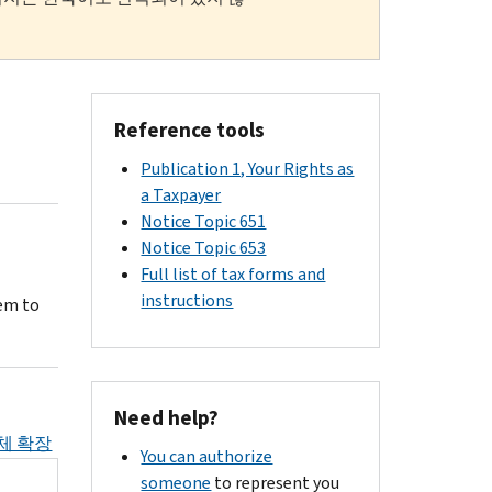
Reference tools
Publication 1, Your Rights as
a Taxpayer
Notice Topic 651
Notice Topic 653
Full list of tax forms and
instructions
em to
Need help?
체 확장
You can authorize
someone
to represent you