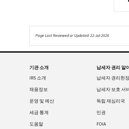
.
Page Last Reviewed or Updated: 22-Jul-2026
기관 소개
납세자 권리 알
IRS 소개
납세자 권리헌
채용정보
납세자 보호 서
운영 및 예산
독립 재심리국
세금 통계
민권
도움말
FOIA