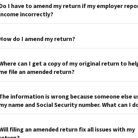
Do I have to amend my return if my employer repo
income incorrectly?
No.
Contact
How do I amend my return?
your
employer
Report
to
the
Where can I get a copy of my original return to hel
have
difference
me file an amended return?
them
or
correct
change
You
their
on
can
The information is wrong because someone else u
information
Form
order
my name and Social Security number. What can I d
and
1040-
a
they’ll
X,
transcript
send
Send
Amended
of
it
us
Will filing an amended return fix all issues with my
U.S.
your
to
the
Individual
return?