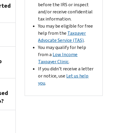
before the IRS or inspect
rted
and/or receive confidential
tax information.
You may be eligible for free
help from the
Taxpayer
Advocate Service (TAS)
.
You may qualify for help
from a
Low Income
p
Taxpayer Clinic
.
If you didn’t receive a letter
or notice, use
Let us help
you
.
sed
o?