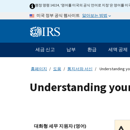
Skip
행정 명령 14224, ‘영어를 미국의 공식 언어로 지정’은 영어를
to
알아보는 방법
미국 정부 공식 웹사이트
main
content
Information
Menu
세금 신고
납부
환급
세액 공제
메
인
네
홈페이지
도움
통지서와 서신
Understanding you
비
게
Understanding your
이
션
바
대화형 세무 지원자 (영어)