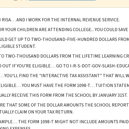
M RISA… AND I WORK FOR THE INTERNAL REVENUE SERVICE.
 OR YOUR CHILDREN ARE ATTENDING COLLEGE... YOU COULD SAVE
ULD GET UP TO TWO-THOUSAND-FIVE-HUNDRED DOLLARS FROM
LIGIBLE STUDENT.
TO TWO-THOUSAND DOLLARS FROM THE LIFETIME LEARNING CR
D OUT IF YOU'RE ELIGIBLE… GO TO I-R-S-DOT-GOV-SLASH-EDUC
 YOU'LL FIND THE "INTERACTIVE TAX ASSISTANT" THAT WILL
ELIGIBLE… YOU MUST HAVE THE FORM 1098-T… TUITION STATE
UALLY RECEIVE THIS FORM FROM THE SCHOOL BY JANUARY 31ST.
RE THAT SOME OF THE DOLLAR AMOUNTS THE SCHOOL REPORTS
TUALLY CLAIM ON YOUR TAX RETURN.
AMPLE… THE FORM 1098-T MIGHT NOT INCLUDE AMOUNTS PAI
YING EXPENSES.