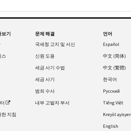
아보기
문제 해결
언어
장
국세청 고지 및 서신
Español
비스
신원 도용
中文 (简体)
세금 사기 수법
中文 (繁體)
세금 사기
한국어
범죄 수사
Pусский
이터
내부 고발자 부서
Tiếng Việt
대한 지침
Kreyòl ayisye
English