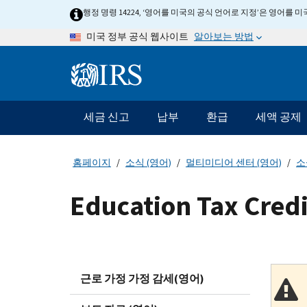
Skip
행정 명령 14224, ‘영어를 미국의 공식 언어로 지정’은 영어를
to
알아보는 방법
미국 정부 공식 웹사이트
main
content
Information
Menu
세금 신고
납부
환급
세액 공제
메
인
네
홈페이지
소식 (영어)
멀티미디어 센터 (영어)
소
비
게
Education Tax Credi
이
션
바
근로 가정 가정 감세(영어)