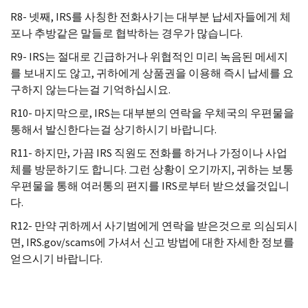
R
8- 넷째,
IRS
를 사칭한 전화사기는 대부분 납세자들에게 체
포나 추방같은 말들로 협박하는 경우가 많습니다.
R
9-
IRS
는 절대로 긴급하거나 위협적인 미리 녹음된 메세지
를 보내지도 않고, 귀하에게 상품권을 이용해 즉시 납세를 요
구하지 않는다는걸 기억하십시요.
R
10- 마지막으로,
IRS
는 대부분의 연락을 우체국의 우편물을
통해서 발신한다는걸 상기하시기 바랍니다.
R
11- 하지만, 가끔
IRS
직원도 전화를 하거나 가정이나 사업
체를 방문하기도 합니다. 그런 상황이 오기까지, 귀하는 보통
우편물을 통해 여러통의 편지를
IRS
로부터 받으셨을것입니
다.
R
12- 만약 귀하께서 사기범에게 연락을 받은것으로 의심되시
면,
IRS.gov
/
scams
에 가셔서 신고 방법에 대한 자세한 정보를
얻으시기 바랍니다.