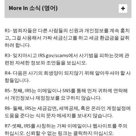
More In 소식 (영어)
R
1- 범죄자들은 다른 사람들의 신원과 개인정보를 계속 훔치
고, 그걸 사용해서 가짜 세금신고를 하고 세금 환급금을 갈취
하려 합니다.
R
3- 잊지마시고
IRS.gov
/
scams
에서 사기범을 피하는것에 관
련된 자세한 정보와 조언들을 보십시오.
R
4- 다음은 사기의 희생양이 되지않기 위해 알아두셔야 할 사
항들입니다.
R
5- 첫째,
IRS
는 이메일이나
SNS
를 통해 먼저 귀하께 연락해
서 개인정보나 재정정보를 요구하지 않습니다.
R
6- 둘째,
IRS
는 세금감면, 세액공제, 혹은 온라인 계정설정에
도움을 준다는 식의 문자 메세지를 보내지 않습니다.
R
7-셋째,
IRS
를 사칭하는 가짜 이메일이나 웹사이트를 주의
하십시오. 신뢰할 수 없는 링크는 클릭하지 마십시오.