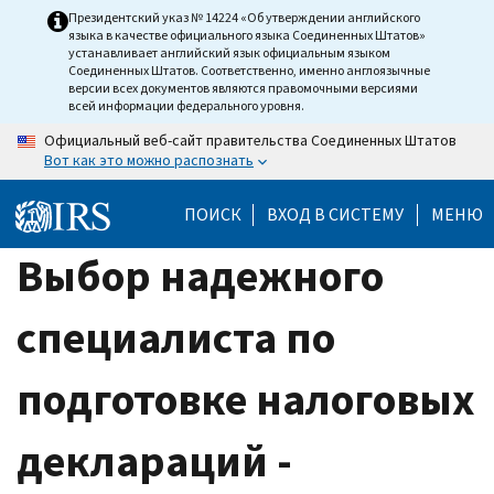
Skip
Президентский указ № 14224 «Об утверждении английского
языка в качестве официального языка Соединенных Штатов»
to
устанавливает английский язык официальным языком
main
Соединенных Штатов. Соответственно, именно англоязычные
версии всех документов являются правомочными версиями
content
всей информации федерального уровня.
Официальный веб-сайт правительства Соединенных Штатов
Вот как это можно распознать
ПОИСК
ВХОД В СИСТЕМУ
МЕНЮ
Выбор надежного
специалиста по
подготовке налоговых
деклараций -