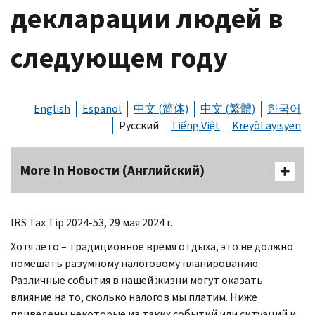
декларации людей в
следующем году
English
Español
中文 (简体)
中文 (繁體)
한국어
Русский
Tiếng Việt
Kreyòl ayisyen
More In Новости (Английский)
IRS Tax Tip
2024-53, 29 мая 2024 г.
Хотя лето – традиционное время отдыха, это не должно
помешать разумному налоговому планированию.
Различные события в нашей жизни могут оказать
влияние на то, сколько налогов мы платим. Ниже
приведены некоторые из таких событий или ситуаций и