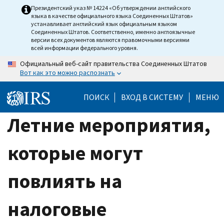
Skip
Президентский указ № 14224 «Об утверждении английского
языка в качестве официального языка Соединенных Штатов»
to
устанавливает английский язык официальным языком
main
Соединенных Штатов. Соответственно, именно англоязычные
версии всех документов являются правомочными версиями
content
всей информации федерального уровня.
Официальный веб-сайт правительства Соединенных Штатов
Вот как это можно распознать
ПОИСК
ВХОД В СИСТЕМУ
МЕНЮ
Летние мероприятия,
которые могут
повлиять на
налоговые