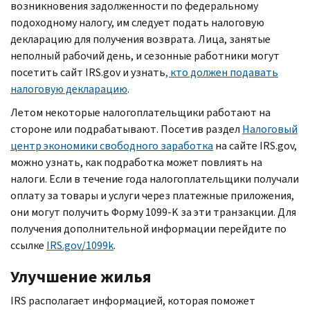
возникновения задолженности по федеральному
подоходному налогу, им следует подать налоговую
декларацию для получения возврата. Лица, занятые
неполный рабочий день, и сезонные работники могут
посетить сайт
IRS.gov
и узнать
, кто должен подавать
налоговую декларацию
.
Летом некоторые налогоплательщики работают на
стороне или подрабатывают. Посетив раздел
Налоговый
центр экономики свободного заработка
на сайте
IRS.gov,
можно узнать, как подработка может повлиять на
налоги. Если в течение года налогоплательщики получали
оплату за товары и услуги через платежные приложения,
они могут получить Форму 1099-
K
за эти транзакции. Для
получения дополнительной информации перейдите по
ссылке
IRS.gov
/1099
k
.
Улучшение жилья
IRS
располагает информацией, которая поможет