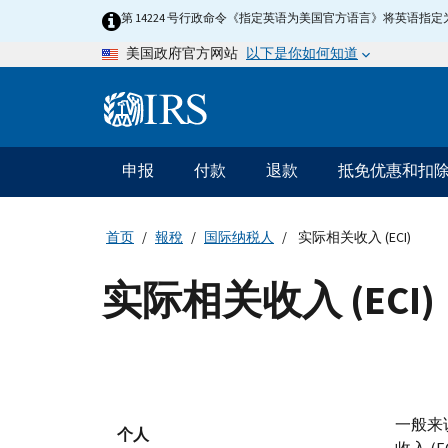
Skip
第 14224 号行政命令《指定英语为美国官方语言》将英语
to
以下是你如何知道
美国政府官方网站
main
content
Information
Menu
申报
付款
退款
抵免优惠和扣
主
要
导
首页
報稅
国际纳税人
实际相关收入 (ECI)
航
实际相关收入 (ECI)
一般来
个人