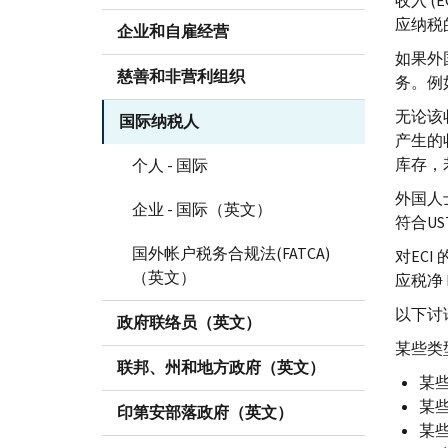
收入 (
E
应纳税
企业和自雇经营
如果外
慈善和非营利组织
务。例
无论该
国际纳税人
产生的
库存，
个人 - 国际
外国人
企业 - 国际（英文）
符合
US
国外帐户税务合规法(FATCA)
对
ECI
（英文）
应税净
以下讨
政府联络员（英文）
某些类
联邦、州和地方政府（英文）
某
某
印第安部落政府（英文）
某