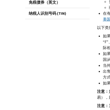
免税债券（英文）
纳税人识别号码 (TIN)
在
美
以下类
如
“
F
”
际
如
国
当
出
方
如
注意：
易），
注意：