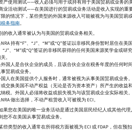
资产使用测试——收入必须与用于或持有用于美国贸易或业务的
商业活动测试——在美国进行的贸易或业务活动是收入实现的重
有限的情况下，某些类型的外国来源收入可能被视为与美国贸易
国税务指南
。
别的收入通常被认为与美国的贸易或业务相关。
果
NRA
持有“
F
”、“
J
”、“
M
”或“
Q
”签证以非移民身份暂时居住在美
、“
J
”、“
M
”或“
Q
”签证的非移民获得的任何美国来源奖学金或研
相关。
果外国人是合伙企业的成员，且该合伙企业在税务年度的任何时
从事贸易或业务。
外国人在美国提供个人服务时，通常被视为从事美国贸易或业务
售或交换美国不动产权益（无论是否为资本资产）所产生的收益
式纳税。外国人必须将收益或损失视为与该贸易或企业实际相关
果
NRA
做出选择，不动产租赁收入可被视为
ECI
。
如果您在美国的唯一业务活动是通过美国居民经纪人或其他代理
则您不在美国从事贸易或业务。
某些类型的收入通常在所得税方面被视为
ECI
或
FDAP
，但在预