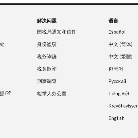
解决问题
语言
国税局通知和信件
Español
处
身份盗窃
中文 (简体)
税务诈骗
中文 (繁體)
税务欺诈
한국어
刑事调查
Pусский
据
检举人办公室
Tiếng Việt
Kreyòl ayisye
English