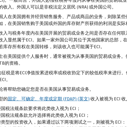
CI
)。一般而言，外国人必须在税务年度内从事在美国的贸易或
的收入。外国人可以是非税法定义居民 (
NRA
) 或外国公司。
国人在美国拥有并经营销售服务、产品或商品的业务，则除某些
如，在美国销售购于美国或外国的库存财产所获得的利润是实际
收入与税务年度内在美国开展的贸易或业务之间是否存在任何联
收入显然属于
ECI
。如果一家外国公司其位于其他国家的总部，
若库存所有权在美国转移，则该收入也可能属于
ECI
。
士在美国提供个人服务时，通常被视为从事美国的贸易或业务。但
TB
的资格。
的征税是将
ECI
净值按累进税率或税收协定下的较低税率来进行。
ECI
。
论将帮助您确定您是否在美国从事贸易或业务。
型的
固定、可确定、年度或定期 (
FDAP
) (英文)
收入被视为
ECI
收
些国税法规条款要求将此类收入视为
ECI
；
些国税法规条款允许选择将此类收入视为
ECI
；
些类型的投资收入，如果通过以下两项测试之一，则被视为
ECI
：