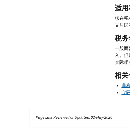
适用
您在税
义居民
税务
一般而
入。但
实际相
相关
非税
实际
Page Last Reviewed or Updated: 02-May-2026