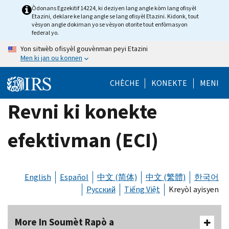
Skip
Òdonans Egzekitif 14224, ki deziyen lang angle kòm lang ofisyèl
Etazini, deklare ke lang angle se lang ofisyèl Etazini. Kidonk, tout
to
vèsyon angle dokiman yo se vèsyon otorite tout enfòmasyon
main
federal yo.
content
Yon sitwèb ofisyèl gouvènman peyi Etazini
Men ki jan ou konnen
CHÈCHE
KONEKTE
MENI
Revni ki konekte
efektivman (ECI)
English
Español
中文 (简体)
中文 (繁體)
한국어
Русский
Tiếng Việt
Kreyòl ayisyen
More In Soumèt Rapò a