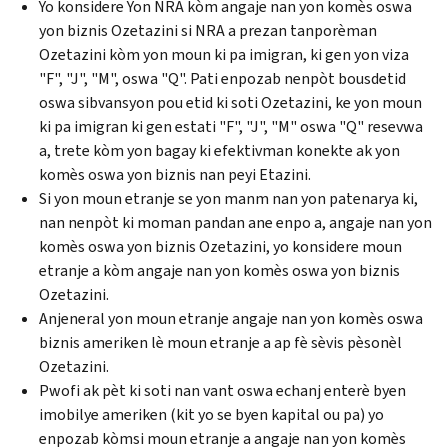
Yo konsidere Yon NRA kòm angaje nan yon komès oswa
yon biznis Ozetazini si NRA a prezan tanporèman
Ozetazini kòm yon moun ki pa imigran, ki gen yon viza
"F", "J", "M", oswa "Q". Pati enpozab nenpòt bousdetid
oswa sibvansyon pou etid ki soti Ozetazini, ke yon moun
ki pa imigran ki gen estati "F", "J", "M" oswa "Q" resevwa
a, trete kòm yon bagay ki efektivman konekte ak yon
komès oswa yon biznis nan peyi Etazini.
Si yon moun etranje se yon manm nan yon patenarya ki,
nan nenpòt ki moman pandan ane enpo a, angaje nan yon
komès oswa yon biznis Ozetazini, yo konsidere moun
etranje a kòm angaje nan yon komès oswa yon biznis
Ozetazini.
Anjeneral yon moun etranje angaje nan yon komès oswa
biznis ameriken lè moun etranje a ap fè sèvis pèsonèl
Ozetazini.
Pwofi ak pèt ki soti nan vant oswa echanj enterè byen
imobilye ameriken (kit yo se byen kapital ou pa) yo
enpozab kòmsi moun etranje a angaje nan yon komès