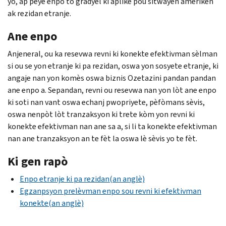
yo, ap peye enpo to gradyèl ki aplike pou sitwayen ameriken
ak rezidan etranje.
Ane enpo
Anjeneral, ou ka resevwa revni ki konekte efektivman sèlman
si ou se yon etranje ki pa rezidan, oswa yon sosyete etranje, ki
angaje nan yon komès oswa biznis Ozetazini pandan pandan
ane enpo a. Sepandan, revni ou resevwa nan yon lòt ane enpo
ki soti nan vant oswa echanj pwopriyete, pèfòmans sèvis,
oswa nenpòt lòt tranzaksyon ki trete kòm yon revni ki
konekte efektivman nan ane sa a, si li ta konekte efektivman
nan ane tranzaksyon an te fèt la oswa lè sèvis yo te fèt.
Ki gen rapò
Enpo etranje ki pa rezidan(an anglè)
Egzanpsyon prelèvman enpo sou revni ki efektivman
konekte(an anglè)