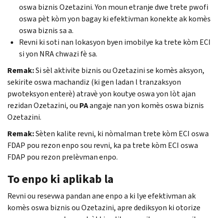
oswa biznis Ozetazini. Yon moun etranje dwe trete pwofi
oswa pèt kòm yon bagay ki efektivman konekte ak komès
oswa biznis sa a.
Revni ki soti nan lokasyon byen imobilye ka trete kòm ECI
si yon NRA chwazi fè sa.
Remak:
Si sèl aktivite biznis ou Ozetazini se komès aksyon,
sekirite oswa machandiz (ki gen ladan l tranzaksyon
pwoteksyon enterè) atravè yon koutye oswa yon lòt ajan
rezidan Ozetazini, ou
PA
angaje nan yon komès oswa biznis
Ozetazini.
Remak:
Sèten kalite revni, ki nòmalman trete kòm ECI oswa
FDAP pou rezon enpo sou revni, ka pa trete kòm ECI oswa
FDAP pou rezon prelèvman enpo.
To enpo ki aplikab la
Revni ou resevwa pandan ane enpo a ki lye efektivman ak
komès oswa biznis ou Ozetazini, apre dediksyon ki otorize