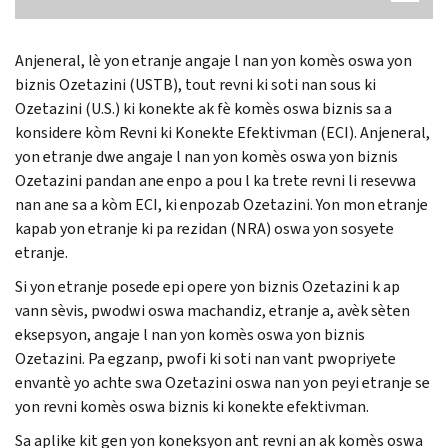
Anjeneral, lè yon etranje angaje l nan yon komès oswa yon
biznis Ozetazini (USTB), tout revni ki soti nan sous ki
Ozetazini (U.S.) ki konekte ak fè komès oswa biznis sa a
konsidere kòm Revni ki Konekte Efektivman (ECI). Anjeneral,
yon etranje dwe angaje l nan yon komès oswa yon biznis
Ozetazini pandan ane enpo a pou l ka trete revni li resevwa
nan ane sa a kòm ECI, ki enpozab Ozetazini. Yon mon etranje
kapab yon etranje ki pa rezidan (NRA) oswa yon sosyete
etranje.
Si yon etranje posede epi opere yon biznis Ozetazini k ap
vann sèvis, pwodwi oswa machandiz, etranje a, avèk sèten
eksepsyon, angaje l nan yon komès oswa yon biznis
Ozetazini. Pa egzanp, pwofi ki soti nan vant pwopriyete
envantè yo achte swa Ozetazini oswa nan yon peyi etranje se
yon revni komès oswa biznis ki konekte efektivman.
Sa aplike kit gen yon koneksyon ant revni an ak komès oswa