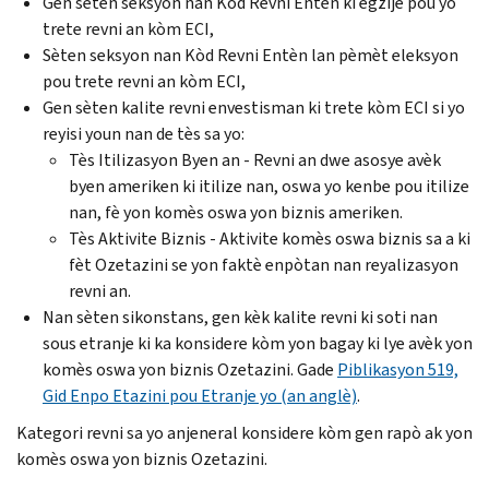
Gen sèten seksyon nan Kòd Revni Entèn ki egzije pou yo
trete revni an kòm ECI,
Sèten seksyon nan Kòd Revni Entèn lan pèmèt eleksyon
pou trete revni an kòm ECI,
Gen sèten kalite revni envestisman ki trete kòm ECI si yo
reyisi youn nan de tès sa yo:
Tès Itilizasyon Byen an - Revni an dwe asosye avèk
byen ameriken ki itilize nan, oswa yo kenbe pou itilize
nan, fè yon komès oswa yon biznis ameriken.
Tès Aktivite Biznis - Aktivite komès oswa biznis sa a ki
fèt Ozetazini se yon faktè enpòtan nan reyalizasyon
revni an.
Nan sèten sikonstans, gen kèk kalite revni ki soti nan
sous etranje ki ka konsidere kòm yon bagay ki lye avèk yon
komès oswa yon biznis Ozetazini. Gade
Piblikasyon 519,
Gid Enpo Etazini pou Etranje yo (an anglè)
.
Kategori revni sa yo anjeneral konsidere kòm gen rapò ak yon
komès oswa yon biznis Ozetazini.