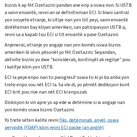
biznis k ap fèt Ozetazini pandan ane enp a oswa non. Si USTB
a vann envantè, revni an se definitivman ECI. Si biwo santral
yon sosyete etranje, ki sitiye nan yon lòt peyi, vann envantè
dirèkteman bay kliyan ameriken, san patisipasyon USTB a,
revni sa a kapab tou ECI si tit envantè a pase Ozetazini.
Anjeneral, etranje yo angaje nan yon komès oswa biznis
ameriken lè sèvis pèsonèl yo fèt Ozetazini. Sepandan,
aktivite biznis yo dwe "konsiderab, kontinyèl ak regilye" pou
l kalifye kòm yon USTB.
ECI la peye enpo nan to pwogresif oswa to ki pi ba anba yon
trete enpo sou nèt ECI la. Sa vle di, yo pèmèt dediksyon kont
ECI brit pou rive nan nèt ECI ki enpozab.
Diskisyon ki vin apre yo ap ede w detèmine si w angaje nan
yon komès oswa biznis Ozetazini.
Yo trete sèten kalite revni
fiks, detèminab, anyèl, oswa
peryodik (FDAP) kòm revni ECI paske (an anglè)
: