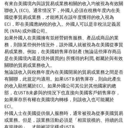
有來自美國境內與該貿易或業務相關的收入均被視為有效關
聯收入 (ECI)。通常情況下，外國人必須在稅務年度內在美
國從事貿易或業務，才能將其在該年度獲得的收入視為
ECI，即在美國應納稅的收入。外國人可以是非稅法定義居
民 (NRA) 或外國公司。
如果外國人在美國擁有並經營銷售服務、產品或商品的業
務，則除某些例外情況外，該外國人就被視為在美國從事貿
易或業務。例如，在美國銷售庫存財產 (無論這些庫存商品
是在美國境內還是境外購買的) 所獲得的利潤, 都屬於與有效
關聯的貿易或業務收入。
無論該收入與稅務年度內在美國開展的貿易或業務之間是否
有關聯，此規定均適用。如果USTB 銷售庫存，則由此產生
的收入顯然屬於ECI。如果外國公司其位於其他國家的總
部，在USTB未參與的情況下也直接向美國客戶銷售庫存，
如果庫存所有權在美國境內轉移，則該收入也可能屬於
ECI。
外國人士在美國提供個人服務時，通常被視為從事美國貿易
或業務。但是，該業務活動必須是「相當規模的、持續的且
有規律的」，才能被認定構成USTB。