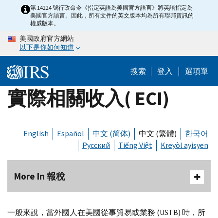
Skip
第 14224 號行政命令《指定英語為美國官方語言》將英語指定為
美國官方語言。因此，所有文件的英文版本均為所有聯邦資訊的
to
權威版本。
main
美國政府官方網站
content
以下是你如何知道
搜索
登入
選項單
實際相關收入( ECI)
English
Español
中文 (简体)
中文 (繁體)
한국어
Русский
Tiếng Việt
Kreyòl ayisyen
More In 報稅
一般來說，當外國人在美國從事貿易或業務 (USTB) 時，所