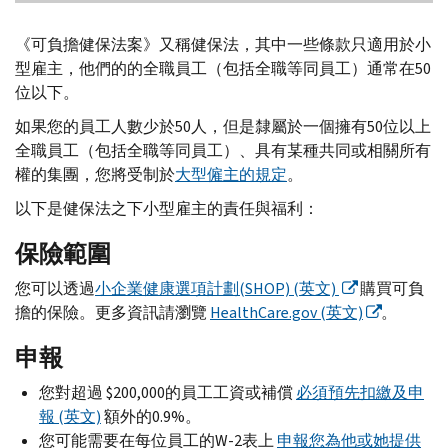
《可負擔健保法案》又稱健保法，其中一些條款只適用於小
型雇主，他們的的全職員工（包括全職等同員工）通常在50
位以下。
如果您的員工人數少於50人，但是隸屬於一個擁有50位以上
全職員工（包括全職等同員工）、具有某種共同或相關所有
權的集團，您將受制於
大型僱主的規定
。
以下是健保法之下小型雇主的責任與福利：
保險範圍
您可以透過
小企業健康選項計劃(SHOP) (英文)
購買可負
擔的保險。更多資訊請瀏覽
HealthCare.gov (英文)
。
申報
您對超過 $200,000的員工工資或補償
必須預先扣繳及申
報 (英文)
額外的0.9%。
您可能需要在每位員工的W-2表上
申報您為他或她提供