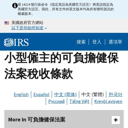
Skip
第 14224 號行政命令《指定英語為美國官方語言》將英語指定為
美國官方語言。因此，所有文件的英文版本均為所有聯邦資訊的
to
權威版本。
main
美國政府官方網站
content
以下是你如何知道
搜索
登入
選項單
小型僱主的可負擔健保
法案稅收條款
English
Español
中文 (简体)
中文 (繁體)
한국어
Русский
Tiếng Việt
Kreyòl ayisyen
More In 可負擔健保法案