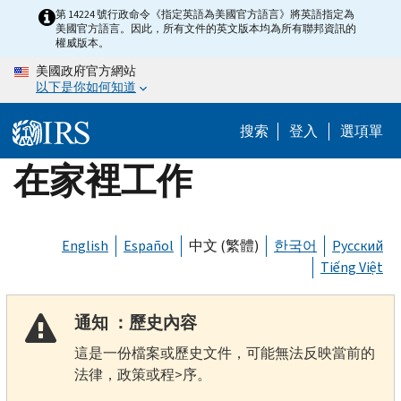
Skip
第 14224 號行政命令《指定英語為美國官方語言》將英語指定為
美國官方語言。因此，所有文件的英文版本均為所有聯邦資訊的
to
權威版本。
main
美國政府官方網站
content
以下是你如何知道
搜索
登入
選項單
在家裡工作
English
Español
中文 (繁體)
한국어
Русский
Tiếng Việt
通知 ：歷史內容
這是一份檔案或歷史文件，可能無法反映當前的
法律，政策或程>序。