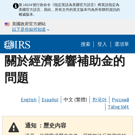
Skip
第 14224 號行政命令《指定英語為美國官方語言》將英語指定為
美國官方語言。因此，所有文件的英文版本均為所有聯邦資訊的
to
權威版本。
main
美國政府官方網站
content
以下是你如何知道
搜索
登入
選項單
關於經濟影響補助金的
問題
English
Español
中文 (繁體)
한국어
Русский
Tiếng Việt
通知 ：歷史內容