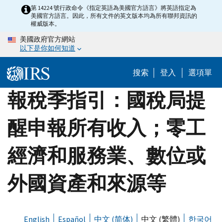
Skip
第 14224 號行政命令《指定英語為美國官方語言》將英語指定為
美國官方語言。因此，所有文件的英文版本均為所有聯邦資訊的
to
權威版本。
main
美國政府官方網站
content
以下是你如何知道
搜索
登入
選項單
報稅季指引：國稅局提
醒申報所有收入；零工
經濟和服務業、數位或
外國資產和來源等
English
Español
中文 (简体)
中文 (繁體)
한국어