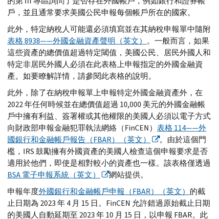
的第
III
專區詢問了是否存在外國帳戶，例如銀行和證券帳
戶，並且通常要求美國公民申報每個帳戶所在的國家。
此外，特定納稅人可能還必須填寫並在其納稅申報單中隨附
表格 8938——外國金融資產聲明（英文）
。一般而言，如果
這些資產的總價值超過特定閾值，美國公民、居民外國人和
特定非居民外國人必須在此表格上申報指定的外國金融資
產。如要瞭解詳情，請參閱此表格的說明。
此外，除了在納稅申報單上申報特定外國金融資產外，在
2022 年任何時候並在總價值超過 10,000 美元的外國金融帳
戶中擁有利益、簽署權或其他權限的美國人必須以電子方式
向財政部申報金融犯罪執法網絡（
FinCEN
）
表格 114——外
國銀行和金融帳戶報告（
FBAR
）（英文）
。由於這個門
檻，
IRS
鼓勵擁有外國資產的美國人檢查這個申報要求是否
適用於他們，即使是相對較小的資產也一樣。該表格僅透過
BSA
電子申報系統（英文）
網站提供。
申報年度
外國銀行和金融帳戶申報（
FBAR
）（英文）
的截
止日期為 2023 年 4 月 15 日。
FinCEN
允許錯過原始截止日期
的美國人自動延期至 2023 年 10 月 15 日，以申報
FBAR
。此