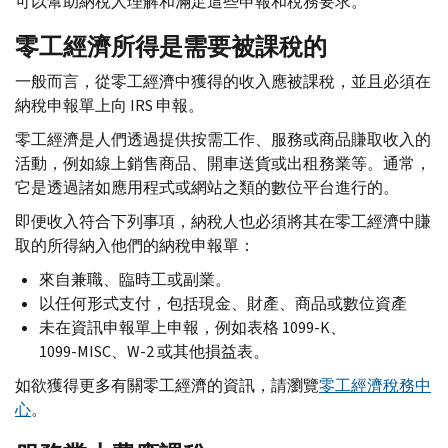
可以幫助納稅人理解和滿足這些申報和稅務要求。
零工經濟所得是需要被課稅的
一般而言，從零工經濟中獲得的收入應被課稅，並且必須在
納稅申報單上向
IRS
申報。
零工經濟是人們透過提供按需工作、服務或商品賺取收入的
活動，例如線上銷售商品、開車送貨或出租務業等。通常，
它是透過諸如應用程式或網站之類的數位平台進行的。
即便收入符合下列事項，納稅人也必須將其在零工經濟中賺
取的所得納入他們的納稅申報單：
來自兼職、臨時工或副業。
以任何形式支付，包括現金、財產、商品或數位資產
未在資訊申報單上申報，例如表格 1099-
K
、
1099-
MISC
、
W-
2 或其他損益表。
如欲獲得更多有關零工經濟的資訊，請瀏覽
零工經濟稅務中
心
。