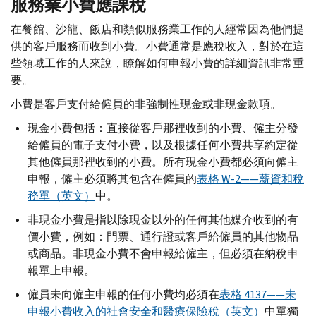
服務業小費應課稅
在餐館、沙龍、飯店和類似服務業工作的人經常因為他們提
供的客戶服務而收到小費。小費通常是應稅收入，對於在這
些領域工作的人來說，瞭解如何申報小費的詳細資訊非常重
要。
小費是客戶支付給僱員的非強制性現金或非現金款項。
現金小費包括：直接從客戶那裡收到的小費、僱主分發
給僱員的電子支付小費，以及根據任何小費共享約定從
其他僱員那裡收到的小費。所有現金小費都必須向僱主
申報，僱主必須將其包含在僱員的
表格
W-
2——薪資和稅
務單（英文）
中。
非現金小費是指以除現金以外的任何其他媒介收到的有
價小費，例如：門票、通行證或客戶給僱員的其他物品
或商品。非現金小費不會申報給僱主，但必須在納稅申
報單上申報。
僱員未向僱主申報的任何小費均必須在
表格 4137——未
申報小費收入的社會安全和醫療保險稅（英文）
中單獨