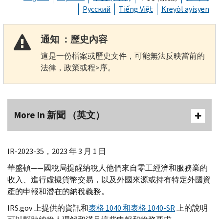
Русский
Tiếng Việt
Kreyòl ayisyen
通知 ：歷史內容
這是一份檔案或歷史文件，可能無法反映當前的
法律，政策或程>序。
More In 新聞 （英文）
IR-
2023-35，2023 年 3 月 1 日
華盛頓——國稅局提醒納稅人他們來自零工經濟和服務業的
收入、進行虛擬貨幣交易，以及外國來源或持有特定外國資
產的申報和潛在的納稅義務。
IRS.gov
上提供的資訊和
表格 1040 和表格 1040-
SR
上的說明