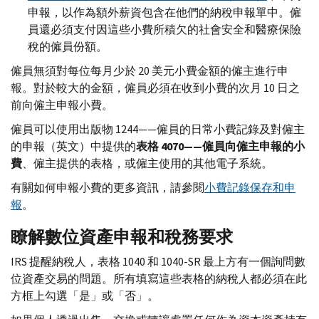
申報，以作為額外薪資包含在他們的納稅申報單中。僱
員還必須支付因這些小費所積欠的社會安全和醫療保險
稅的僱員份額。
僱員無須對每位每月少於 20 美元小費金額的僱主進行申
報。對於較大的金額，僱員必須在收到小費的次月 10 日之
前向僱主申報小費。
僱員可以使用出版物 1244——僱員的日常小費記錄及對僱主
的申報（英文）中提供的
表格 4070——僱員向僱主申報的小
費
、僱主提供的表格，或僱主使用的其他電子系統。
有關如何申報小費的更多資訊，請參閱
小費記錄保存和申
報
。
瞭解數位資產申報和稅務要求
IRS
提醒納稅人，表格 1040 和 1040-
SR
最上方有一個詢問數
位資產交易的問題。所有填寫這些表格的納稅人都必須在此
方框上勾選「是」或「否」。