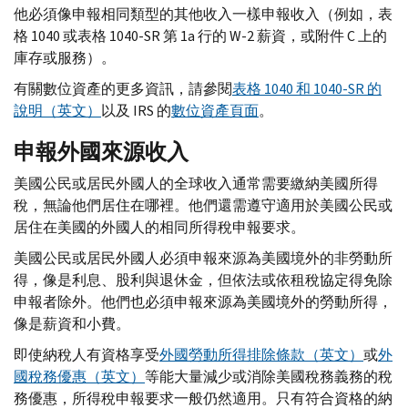
他必須像申報相同類型的其他收入一樣申報收入（例如，表
格 1040 或表格 1040-
SR
第 1
a
行的
W-
2 薪資，或附件
C
上的
庫存或服務）。
有關數位資產的更多資訊，請參閱
表格 1040 和 1040-
SR
的
說明（英文）
以及
IRS
的
數位資產頁面
。
申報外國來源收入
美國公民或居民外國人的全球收入通常需要繳納美國所得
稅，無論他們居住在哪裡。他們還需遵守適用於美國公民或
居住在美國的外國人的相同所得稅申報要求。
美國公民或居民外國人必須申報來源為美國境外的非勞動所
得，像是利息、股利與退休金，但依法或依租稅協定得免除
申報者除外。他們也必須申報來源為美國境外的勞動所得，
像是薪資和小費。
即使納稅人有資格享受
外國勞動所得排除條款（英文）
或
外
國稅務優惠（英文）
等能大量減少或消除美國稅務義務的稅
務優惠，所得稅申報要求一般仍然適用。只有符合資格的納