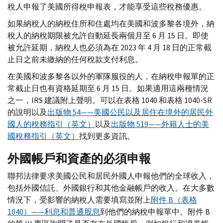
稅人申報了美國所得稅申報表，才能享受這些稅務優惠。
如果納稅人的納稅住所和住處均在美國和波多黎各境外，納
稅人的納稅期限被允許自動延長兩個月至 6 月 15 日。即使
被允許延期，納稅人也必須為在 2023 年 4 月 18 日的正常截
止日之前未繳納的任何稅款支付利息。
在美國和波多黎各以外的軍隊服役的人，在納稅申報單的正
常截止日也有資格延期至 6 月 15 日。如果適用這兩種情況
之一，
IRS
建議附上聲明。可以在表格 1040 和表格 1040-
SR
的說明以及
出版物 54——美國公民以及居住在境外的居民外
國人的稅務指引（英文）
以及
出版物 519——外籍人士的美
國稅務指引（英文）
找到更多資訊。
外國帳戶和資產的必須申報
聯邦法律要求美國公民和居民外國人申報他們的全球收入，
包括外國信託、外國銀行和其他金融帳戶的收入。在大多數
情況下，受影響的納稅人需要填寫並附上
附件
B
（表格
1040）——利息和普通股息
到他們的納稅申報單中。附件
B