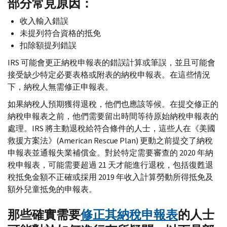
部分常見原因：
收入輸入錯誤
未提列符合資格的抵免
扣除額提列錯誤
IRS
可能會更正納稅申報表的錯誤計算或筆誤，並且可能會
接受缺少特定必要表格或附表的納稅申報表。在這些情況
下，納稅人無需修正申報表。
如果納稅人預期獲得退稅，他們也應該等候。在提交修正的
納稅申報表之前，他們需要留出時間等待原始納稅申報表的
處理。
IRS
將主動退稅給符合條件的人士，這些人在《美國
救援方案法》(
American Rescue Plan
) 更動之前提交了納稅
申報表並通報失業補償金。對於特定需要審查的 2020 年納
稅申報表，可能需要超過 21 天才能進行退稅，包括復甦退
稅抵免金額不正確或採用 2019 年收入計算勞動所得抵免及
額外兒童抵免的申報表。
那些確實需要
修正其納稅申報表
的人士