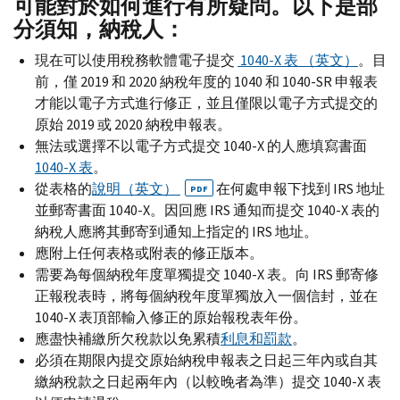
可能對於如何進行有所疑問。以下是部
分須知，納稅人：
現在可以使用稅務軟體電子提交
1040-
X
表 （英文）
。目
前，僅 2019 和 2020 納稅年度的 1040 和 1040-
SR
申報表
才能以電子方式進行修正，並且僅限以電子方式提交的
原始 2019 或 2020 納稅申報表。
無法或選擇不以電子方式提交 1040-
X
的人應填寫書面
1040-
X
表
。
從表格的
說明（英文）
在何處申報下找到
IRS
地址
PDF
並郵寄書面 1040-
X
。因回應
IRS
通知而提交 1040-
X
表的
納稅人應將其郵寄到通知上指定的
IRS
地址。
應附上任何表格或附表的修正版本。
需要為每個納稅年度單獨提交 1040-
X
表。向
IRS
郵寄修
正報稅表時，將每個納稅年度單獨放入一個信封，並在
1040-
X
表頂部輸入修正的原始報稅表年份。
應盡快補繳所欠稅款以免累積
利息和罰款
。
必須在期限內提交原始納稅申報表之日起三年內或自其
繳納稅款之日起兩年內（以較晚者為準）提交 1040-
X
表