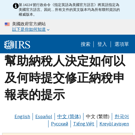
Skip
第 14224 號行政命令《指定英語為美國官方語言》將英語指定為
美國官方語言。因此，所有文件的英文版本均為所有聯邦資訊的
to
權威版本。
main
美國政府官方網站
content
以下是你如何知道
搜索
登入
選項單
幫助納稅人決定如何以
及何時提交修正納稅申
報表的提示
English
Español
中文 (简体)
中文 (繁體)
한국어
Русский
Tiếng Việt
Kreyòl ayisyen