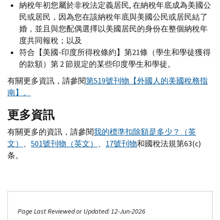
納稅年初您屬於非稅法定義居民, 在納稅年底成為美國公
民或居民，因為您在該納稅年底與美國公民或居民結了
婚，並且與您配偶選擇以美國居民的身份在整個納稅年
度共同報稅；以及
符合【美國-印度所得稅條約】第21條（學生和學徒獲得
的款額）第 2 節規定的某些印度學生和學徒。
有關更多資訊，請參閱
第519號刊物【外國人的美國稅務指
南】。
更多資訊
有關更多的資訊，請參閱
我的標準扣除額是多少？（英
文）
、
501號刊物（英文）
、
17號刊物
和國稅法規第63(
c
)
条。
Page Last Reviewed or Updated: 12-Jun-2026