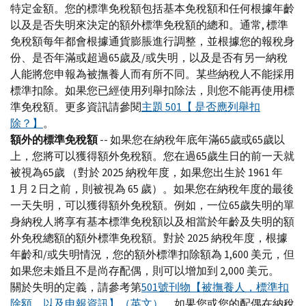
特定金額。您的標準免稅額包括基本免稅額和任何根據年齡
以及是否失明來決定的額外標準免稅額的總和。通常, 標準
免稅額每年都會根據通貨膨脹進行調整，並根據您的報稅身
份、是否年滿或超過65歲及/或失明，以及是否有另一納稅
人能將您申報為被撫養人而有所不同。某些納稅人不能採用
標準扣除。如果您已經使用列舉扣除法，則您不能再使用標
準免稅額。更多資訊請參閱
主題 501【 是否應列舉扣
除？】
。
額外的標準免稅額
-- 如果您在納稅年底年滿65歲或65歲以
上，您將可以獲得額外免稅額。您在過65歲生日的前一天就
被視為65歲 （對於 2025 納稅年度，如果您出生於 1961 年
1 月 2 日之前，則被視為 65 歲）。如果您在納稅年度的最後
一天失明，可以獲得額外免稅額。例如，一位65歲失明的單
身納稅人將享有基本標準免稅額以及相當於年齡及失明的額
外免稅總額的額外標準免稅額。對於 2025 納稅年度，根據
年齡和/或失明情況，您的額外標準扣除額為 1,600 美元，但
如果您未婚且不是尚存配偶，則可以增加到 2,000 美元。
關於失明的定義，請參考第
501號刊物【被撫養人，標準扣
除額，以及申報資訊】（英文）。
如果您或您的配偶在納稅