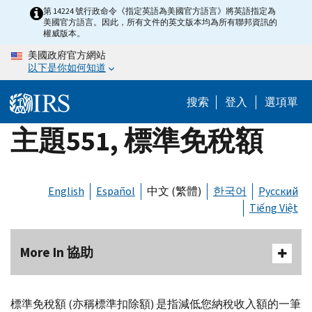
Skip
第 14224 號行政命令《指定英語為美國官方語言》將英語指定為
美國官方語言。因此，所有文件的英文版本均為所有聯邦資訊的
to
權威版本。
main
美國政府官方網站
content
以下是你如何知道
搜索
登入
選項單
主題551, 標準免稅額
English
Español
中文 (繁體)
한국어
Русский
Tiếng Việt
More In 協助
標準免稅額 (亦稱標準扣除額) 是指減低您納稅收入額的一筆