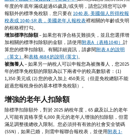
年度的年底年滿或超過65歲及/或失明，請您記得您可以申
報額外的標準免稅額﹐您只要在
1040 表, 美國個人所得稅報
稅表或
1040-SR
表，美國老年人報稅表
裡相關的年齡或失明
的框格裡打勾。
增加標準扣除額
– 如果您有淨合格災難損失，並且您選擇增
加相關的標準扣除額的金額，請使用
附表
A
（表格1040）
計
算您的標準扣除額。有關詳細資訊，請參閱
附表
A
的說明
（英文）
和
表格 4684 的說明 (英文)
。
被撫養人
– 如果另一納稅人可以申報您為被撫養人，您2025
年的標準免稅額的限額為以下兩者中的較高數額者：(1)
1,350 美元或 (2) 您的收入加上 450美元（但是免稅總額不能
超過您報稅身份的基本標準免稅額）。
增強的老年人扣除額
除標準扣除額外，對於 2025 納稅年度，65 歲及以上的老年
人可能有資格享受 6,000 美元的老年人增強的扣除額，但需
滿足調整後總收入限制。您必須持有有效的社會安全號碼
(
SSN
)，如果已婚，則需申報聯合報稅表，並使用
附表
1-