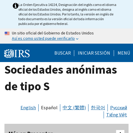
Skip
La Orden Ejecutiva 14224, Designación del inglés como el idioma
oficial de los Estados Unidos, designa al inglés como el idioma
to
oficial de los Estados Unidos. Por lo tanto, la versión en inglés de
main
todo documento es la versión oficial de toda información
publicada por el gobierno federal.
content
Un sitio oficial del Gobierno de Estados Unidos
Así es como usted puede verificarlo
BUSCAR
INICIAR SESIÓN
MENÚ
Sociedades anónimas
de tipo S
English
Español
中文 (繁體)
한국어
Русский
Tiếng Việt