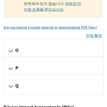
번역되어 있지 않습니다.
귀하의 언
어로 도움을 받으십시오
.
Are you having trouble viewing or downloading PDF files?
전체 확장
O
Full title
Acronym
P
O365 EXO
O365
Exchange
Full title
Acronym
Q
Online
Migration
PCS
Partnership Control
System
PDF
PDF
Full title
Acronym
OIC-DATL
Offer in