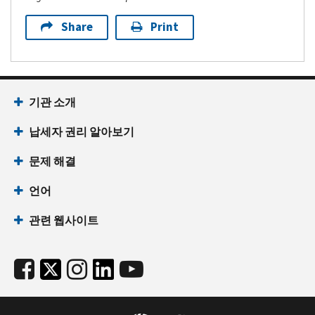
GPS
Personal Global
OCI
Offshore
Share
Print
Positioning System
Compliance
PDF
Initiative
PSC
Personal Services
PDF
Contract
기관 소개
ODExT
Offshore
Modification
PDF
Compliance
납세자 권리 알아보기
PHOREF
Photocopy Refunds
Initiative
Program
Data
PDF
문제 해결
Analytics
PITS
Planning and
Services
언어
Programs Inventory
Extraction
Tracking System
관련 웹사이트
Tool
PDF
PDF
OLNR
Online
527 PAC-
527 Political Action
Notice
POFD
Committee/Political
Review
PDF
Organization Filing
and Disclosure
OPA
Online
PDF