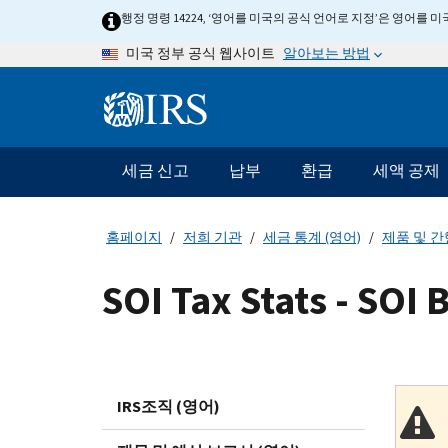
Skip
행정 명령 14224, ‘영어를 미국의 공식 언어로 지정’은 영어를
to
알아보는 방법
미국 정부 공식 웹사이트
main
content
Information
Menu
세금 신고
납부
환급
세액 공제
메
인
네
홈페이지
저희 기관
세금 통계 (영어)
제품 및 간
비
게
SOI Tax Stats - SOI 
이
션
바
IRS조직 (영어)