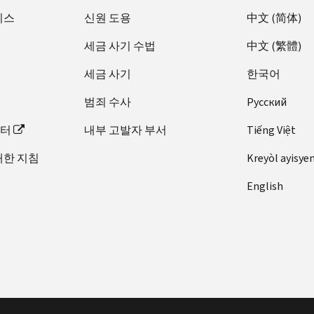
비스
신원 도용
中文 (简体)
세금 사기 수법
中文 (繁體)
세금 사기
한국어
범죄 수사
Pусский
이터
내부 고발자 부서
Tiếng Việt
대한 지침
Kreyòl ayisye
English