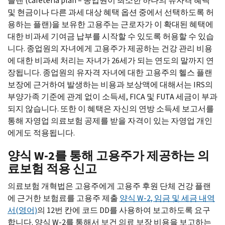
플랜 (
cafeteria plan
– 종업원이 최소한 하나의 유자격 혜택
및 현금이나 다른 과세 대상 혜택 옵션 중에서 선택하도록 허
용하는 플랜)을 보유한 고용주는 근로자가 이 확대된 혜택에
대한 비과세 기여금 납부를 시작할 수 있도록 허용할 수 있습
니다. 종업원의 자녀에게 고용주가 제공하는 건강 관리 비용
에 대한 비과세 처리는 자녀가 26세가 되는 연도의 말까지 연
장됩니다. 종업원의 유자격 자녀에 대한 고용주의 헬스 플랜
보장에 근거하여 발생하는 비용과 보상액에 대해서는
IRS
의
부양가족 기준에 관계 없이 소득세,
FICA
및
FUTA
세금이 부과
되지 않습니다. 또한 이 혜택은 자신의 연방 소득세 보고서를
통해 자영업 의료보험 공제를 받을 자격이 있는 자영업 개인
에게도 적용됩니다.
양식
W-
2를 통해 고용주가 제공하는 의
료보험 적용 신고
의료보험 개혁법은 고용주에게 고용주 후원 단체 건강 플랜
에 근거한 보험료를 고용주 제출
양식
W-
2, 임금 및 세금 내역
서(영어)
의 12번 칸에 코드
DD
를 사용하여 보고하도록 요구
합니다. 양식
W-
2를 통해서 보건 의료 보장 비용을 보고하는