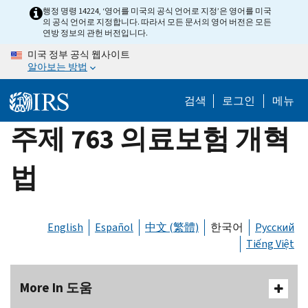
Skip
행정 명령 14224, ‘영어를 미국의 공식 언어로 지정’은 영어를 미국
의 공식 언어로 지정합니다. 따라서 모든 문서의 영어 버전은 모든
to
연방 정보의 관헌 버전입니다.
main
미국 정부 공식 웹사이트
content
알아보는 방법
검색
로그인
메뉴
주제 763 의료보험 개혁
법
English
Español
中文 (繁體)
한국어
Русский
Tiếng Việt
More In 도움