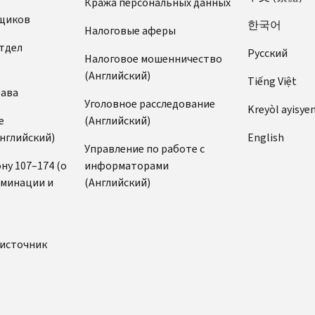
Кража персональных данных
щиков
한국어
Налоговые аферы
тдел
Pусский
Налоговое мошенничество
(Английский)
Tiếng Việt
рава
Уголовное расследование
Kreyòl ayisye
е
(Английский)
нглийский)
English
Управление по работе с
ну 107–174 (о
информаторами
иминации и
(Английский)
)
источник