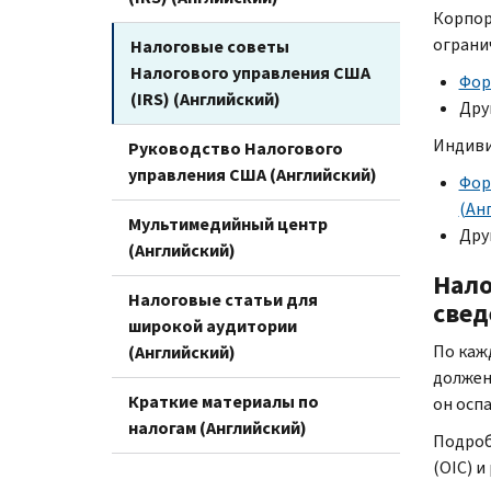
Корпор
ограни
Налоговые советы
Налогового управления США
Фор
(IRS) (Английский)
Дру
Индиви
Руководство Налогового
управления США (Английский)
Фор
(Ан
Мультимедийный центр
Дру
(Английский)
Нало
Налоговые статьи для
свед
широкой аудитории
По каж
(Английский)
должен
Краткие материалы по
он осп
налогам (Английский)
Подроб
(
OIC
) и