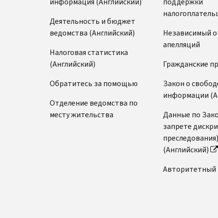
информация (Английский)
поддержки
налогоплатель
Деятельность и бюджет
ведомства (Английский)
Независимый о
апелляций
Налоговая статистика
(Английский)
Гражданские п
Обратитесь за помощью
Закон о свобод
информации (А
Отделение ведомства по
месту жительства
Данные по Зако
запрете дискр
преследования
(Английский)
Авторитетный 