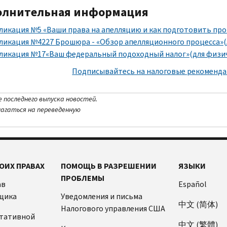
олнительная информация
ликация №5 «Ваши права на апелляцию и как подготовить прот
ликация №4227 Брошюра - «Обзор апелляционного процесса»
ликация №17«Ваш федеральный подоходный налог»(для физич
Подписывайтесь на налоговые рекоменд
е последнего выпуска новостей.
лагаться на переведенную
ОИХ ПРАВАХ
ПОМОЩЬ В РАЗРЕШЕНИИ
ЯЗЫКИ
ПРОБЛЕМЫ
ав
Español
щика
Уведомления и письма
中文 (简体)
Налогового управления США
ьтативной
中文 (繁體)