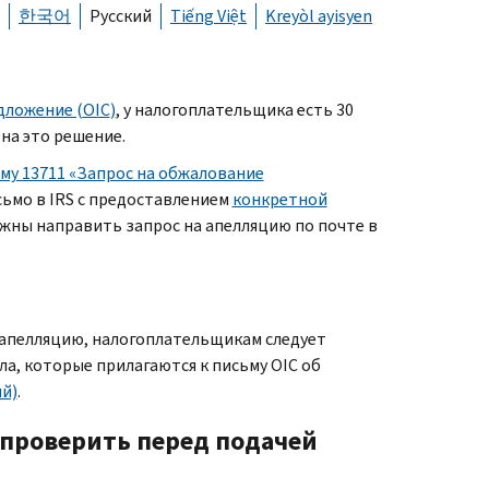
한국어
Русский
Tiếng Việt
Kreyòl ayisyen
дложение (
OIC
)
, у налогоплательщика есть 30
 на это решение.
му 13711 «Запрос на обжалование
сьмо в
IRS
с предоставлением
конкретной
жны направить запрос на апелляцию по почте в
 апелляцию, налогоплательщикам следует
ла, которые прилагаются к письму
OIC
об
й)
.
 проверить перед подачей