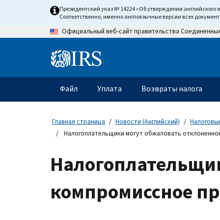
Skip
Президентский указ № 14224 «Об утверждении английского 
to
Соответственно, именно англоязычные версии всех докумен
main
Официальный веб-сайт правительства Соединенны
content
Information
Menu
Файл
Уплата
Возвраты налога
Главное
меню
Главная страница
Новости (Английский)
Налоговые
Налогоплательщики могут обжаловать отклоненно
Налогоплательщик
компромиссное п