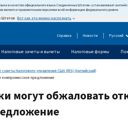
языка в качестве официального языка Соединенных Штатов» устанавливает англи
тов являются правомочными версиями всей информации федерального уровня.
Вот как это можно распознать
х Штатов
Справка
Новости
Русский
Налоговые зачеты и вычеты
Налоговые формы
Пож
 советы Налогового управления США (IRS) (Английский)
е компромиссное предложение
и могут обжаловать от
редложение