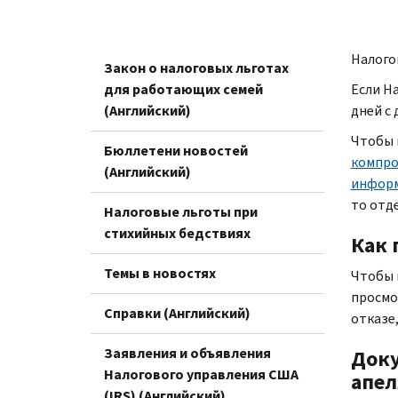
Налого
Закон о налоговых льготах
для работающих семей
Если Н
(Английский)
дней с 
Чтобы 
Бюллетени новостей
компро
(Английский)
информ
то отд
Налоговые льготы при
стихийных бедствиях
Как 
Темы в новостях
Чтобы 
просмо
Справки (Английский)
отказе
Заявления и объявления
Доку
Налогового управления США
апе
(IRS) (Английский)