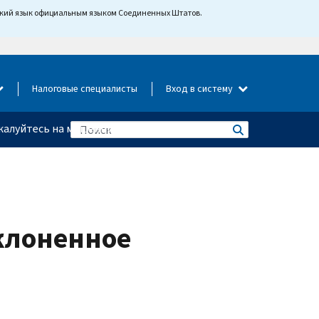
йский язык официальным языком Соединенных Штатов.
Налоговые специалисты
Вход в систему
алуйтесь на мошенничество
клоненное