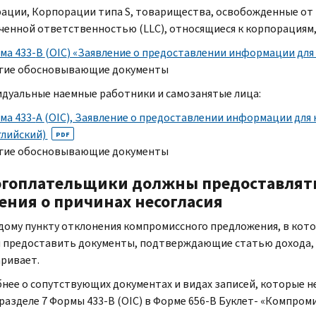
ации, Корпорации типа
S,
товарищества, освобожденные от 
ченной ответственностью (
LLC
), относящиеся к корпорациям
ма 433-
B
(
OIC
) «Заявление о предоставлении информации для
гие обосновывающие документы
дуальные наемные работники и самозанятые лица:
ма 433-
A
(
OIC
), Заявление о предоставлении информации для
глийский)
PDF
гие обосновывающие документы
гоплательщики должны предоставлять
ения о причинах несогласия
дому пункту отклонения компромиссного предложения, в кото
 предоставить документы, подтверждающие статью дохода, с
аривает.
нее о сопутствующих документах и видах записей, которые не
 разделе 7 Формы 433-
B
(
OIC
) в Форме 656-
B
Буклет- «Компроми