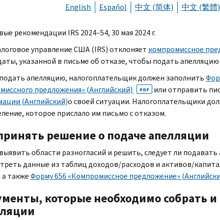
English
Español
中文 (简体)
中文 (繁體)
вые рекомендации
IRS
2024–54, 30 мая 2024 г.
алоговое управление США (
IRS
) отклоняет
компромиссное пре
даты, указанной в письме об отказе, чтобы подать апелляцию
подать апелляцию, налогоплательщик должен заполнить
Фор
миссного предложения» (Английский)
или отправить пи
PDF
ации (Английский)
о своей ситуации. Налогоплательщики дол
еление, которое прислало им письмо с отказом.
принять решение о подаче апелляции
выявить области разногласий и решить, следует ли подавать
треть данные из таблиц доходов/расходов и активов/капита
, а также
Форму 656 «Компромиссное предложение» (Английски
менты, которые необходимо собрать и
лляции