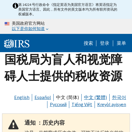
Skip
第 14224 号行政命令《指定英语为美国官方语言》将英语指定为
美国官方语言。因此，所有文件的英文版本均为所有联邦资讯的
to
权威版本。
main
美国政府官方网站
content
以下是你如何知道
搜索
登录
菜单
国税局为盲人和视觉障
碍人士提供的税收资源
English
Español
中文 (简体)
中文 (繁體)
한국어
Русский
Tiếng Việt
Kreyòl ayisyen
通知 ：历史内容