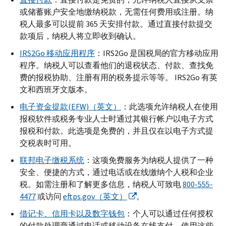
或储蓄账户安全地缴纳税款，无需任何费用或注册。纳
税人最多可以提前 365 天安排付款。通过直接付款提交
款项后，纳税人将立即收到确认。
IRS
2
Go
移动应用程序
：
IRS
2
Go
是国税局的官方移动应用
程序。纳税人可以查看他们的退税状态、付款、查找免
费的报税协助、注册有用的税务提示等等。
IRS
2
Go
有英
文和西班牙文版本。
电子资金提款(
EFW
)（英文）
：此选项允许纳税人在使用
报税软件或税务专业人士时通过其银行帐户以电子方式
报税和付款。此选项是免费的，并且仅在以电子方式提
交税表时可用。
联邦电子缴税系统
：这项免费服务为纳税人提供了一种
安全、便捷的方式，通过电话或在线缴纳个人税和企业
税。如需注册和了解更多信息，纳税人可致电
800-555-
4477
或访问
eftps.gov
（英文）
。
借记卡、信用卡以及数字钱包
：个人可以通过任何授权
的付款处理商通过电话或移动设备在线支付。使用这些