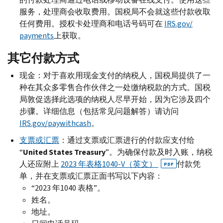
服务，处理商会收取费用。国税局不会就这些付款收取
任何费用。授权卡处理商和电话号码可在
IRS.gov
/
payments
上获取。
其它付款方式
现金：对于喜欢用现金支付的纳税人，国税局提供了一
种在其众多零售合作伙伴之一处缴纳税款的方式。国税
局敦促选择此选项的纳税人尽早开始，因为它涉及四个
步骤。详细信息（包括常见问题解答）请访问
IRS.gov
/
paywithcash
。
支票或汇票
：通过支票或汇票进行的付款应支付给
“
United States Treasury
”。为确保付款及时入账，纳税
人还应附上
2023 年表格1040-
V
（英文）
付款凭
PDF
单，并在支票或汇票正面书写以下内容：
“2023 年1040 表格”。
姓名。
地址。