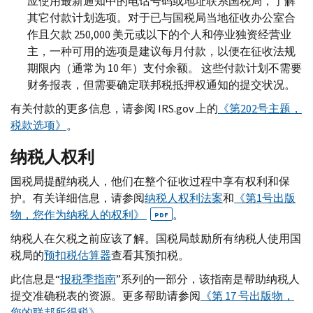
应使用最新通知中的电话号码或地址联系国税局，了解
其它付款计划选项。对于已与国税局当地征收办公室合
作且欠款 250,000 美元或以下的个人和停业独资经营业
主，一种可用的选项是建议每月付款，以便在征收法规
期限内（通常为 10 年）支付余额。 这些付款计划不需要
财务报表，但需要确定联邦税抵押权通知的提交状况。
有关付款的更多信息，请参阅
IRS.gov
上的
《第202号主题，
税款选项》
。
纳税人权利
国税局提醒纳税人，他们在整个征收过程中享有权利和保
护。有关详细信息，请参阅
纳税人权利法案
和
《第1号出版
物，您作为纳税人的权利》
。
PDF
纳税人在欠税之前应该了解。国税局鼓励所有纳税人使用国
税局的
预扣税估算器
查看其预扣税。
此信息是“
报税季指南
”系列的一部分，该指南是帮助纳税人
提交准确税表的资源。更多帮助请参阅
《第 17 号出版物，
您的联邦所得税》
。