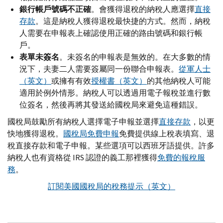
銀行帳戶號碼不正確
。會獲得退稅的納稅人應選擇
直接
存款
。這是納稅人獲得退稅最快捷的方式。然而，納稅
人需要在申報表上確認使用正確的路由號碼和銀行帳
戶。
表單未簽名
。未簽名的申報表是無效的。在大多數的情
況下，夫妻二人需要簽屬同一份聯合申報表。
從軍人士
（英文）
或擁有有效
授權書（英文）
的其他納稅人可能
適用於例外情形。納稅人可以透過用電子報稅並進行數
位簽名，然後再將其發送給國稅局來避免這種錯誤。
國稅局鼓勵所有納稅人選擇電子申報並選擇
直接存款
，以更
快地獲得退稅。
國稅局免費申報
免費提供線上稅表填寫、退
稅直接存款和電子申報。某些選項可以西班牙語提供。許多
納稅人也有資格從
IRS
認證的義工那裡獲得
免費的報稅服
務
。
訂閱美國國稅局的稅務提示（英文）