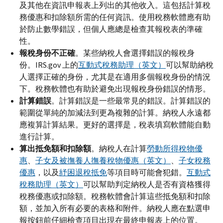
及其他在資訊申報表上列出的其他收入。這包括計算稅
務優惠和扣除額所需的任何資訊。使用稅務軟體應有助
於防止數學錯誤，但個人應總是檢查其報稅表的準確
性。
報稅身份不正確
。某些納稅人會選擇錯誤的報稅身
份。
IRS.gov
上的
互動式稅務助理（英文）
可以幫助納稅
人選擇正確的身份，尤其是在適用多個報稅身份的情況
下。稅務軟體也有助於避免出現報稅身份錯誤的情形。
計算錯誤
。計算錯誤是一些最常見的錯誤。計算錯誤的
範圍從單純的加減法到更為複雜的計算。納稅人永遠都
應複算計算結果。更好的選擇是，稅表填寫軟體能自動
進行計算。
算出抵免額和扣除額
。納稅人在計算
勞動所得稅物優
惠
、
子女及被撫養人撫養稅物優惠（英文）
、
子女稅務
優惠
，以及
紓困退稅抵免
等項目時可能會犯錯。
互動式
稅務助理（英文）
可以幫助判定納稅人是否有資格獲得
稅務優惠或扣除額。稅務軟體會計算這些抵免額和扣除
額，並加入所有必要的表格和附件。納稅人應在點選申
報按鈕前仔細檢查項目出現在最終申報表上的位置。