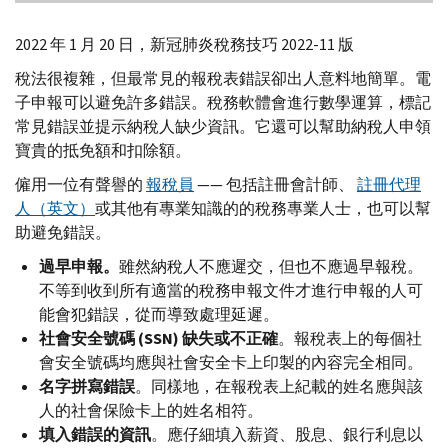
2022 年 1 月 20 日，新冠肺炎稅務技巧 2022-11 版
稅法很複雜，但最常見的報稅表錯誤卻出人意料地簡單。電
子申報可以避免許多錯誤。稅務軟體會進行數學運算，標記
常見錯誤並提示納稅人缺少資訊。它還可以幫助納稅人申領
寶貴的抵免額和扣除額。
僱用一位有聲譽的
報稅員
—— 包括註冊會計師、
註冊代理
人（英文）
或其他有專業知識的的稅務專業人士，也可以幫
助避免錯誤。
過早申報。
雖然納稅人不應遲交，但也不應過早報稅。
不等到收到所有適當的稅務申報文件才進行申報的人可
能會犯錯誤，從而導致處理延遲。
社會安全號碼 (
SSN
) 缺失或不正確
。報稅表上的每個社
會安全號碼均應與社會安全卡上印製的內容完全相同。
名字拼寫錯誤
。同樣地，在報稅表上紀載的姓名應與該
人的社會保險卡上的姓名相符。
填入錯誤的資訊
。應仔細填入薪資、股息、銀行利息以