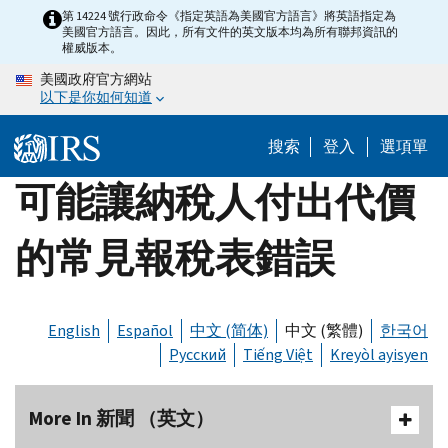
Skip
第 14224 號行政命令《指定英語為美國官方語言》將英語指定為
美國官方語言。因此，所有文件的英文版本均為所有聯邦資訊的
to
權威版本。
main
美國政府官方網站
content
以下是你如何知道
搜索
登入
選項單
可能讓納稅人付出代價
的常見報稅表錯誤
English
Español
中文 (简体)
中文 (繁體)
한국어
Русский
Tiếng Việt
Kreyòl ayisyen
More In 新聞 （英文）