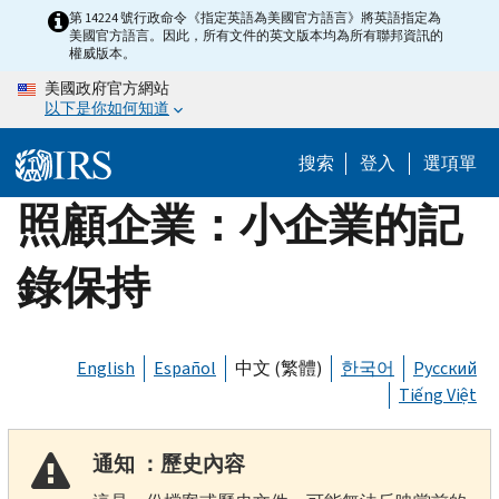
Skip
第 14224 號行政命令《指定英語為美國官方語言》將英語指定為
美國官方語言。因此，所有文件的英文版本均為所有聯邦資訊的
to
權威版本。
main
美國政府官方網站
content
以下是你如何知道
搜索
登入
選項單
照顧企業：小企業的記
錄保持
English
Español
中文 (繁體)
한국어
Русский
Tiếng Việt
通知 ：歷史內容